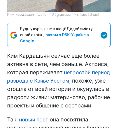
Ким Кардашьян (фото: instagram.com/kimkardashian)
Будь у курсі, а не в шоці! Додай змісту
своїй стрічці
разом з РБК-Україна в
Google
Ким Кардашьян сейчас еще более
активна в сети, чем раньше. Актриса,
которая переживает
непростой период
развода с Канье Уэстом
, похоже, уже
отошла от всей истории и окунулась в
радости жизни: материнство, рабочие
проекты и общение с сестрами.
Так,
новый пост
она посвятила
поддержке младшей из них - Кендалл