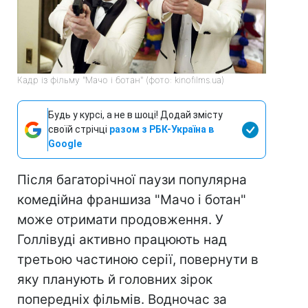
Кадр із фільму "Мачо і ботан" (фото: kinofilms.ua)
Будь у курсі, а не в шоці! Додай змісту
своїй стрічці
разом з РБК-Україна в
Google
Після багаторічної паузи популярна
комедійна франшиза "Мачо і ботан"
може отримати продовження. У
Голлівуді активно працюють над
третьою частиною серії, повернути в
яку планують й головних зірок
попередніх фільмів. Водночас за