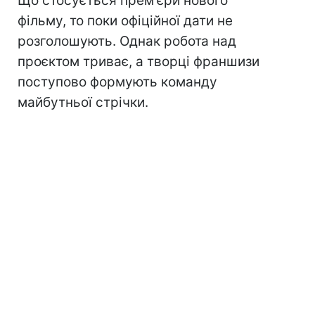
Що стосується прем'єри нового
фільму, то поки офіційної дати не
розголошують. Однак робота над
проєктом триває, а творці франшизи
поступово формують команду
майбутньої стрічки.