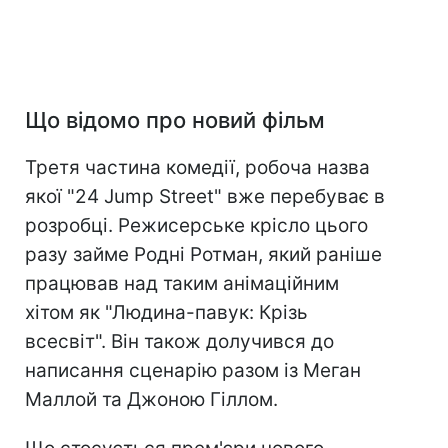
Що відомо про новий фільм
Третя частина комедії, робоча назва
якої "24 Jump Street" вже перебуває в
розробці. Режисерське крісло цього
разу займе Родні Ротман, який раніше
працював над таким анімаційним
хітом як "Людина-павук: Крізь
всесвіт". Він також долучився до
написання сценарію разом із Меган
Маллой та Джоною Гіллом.