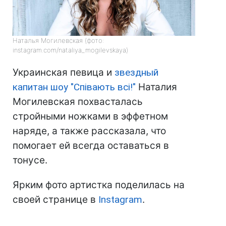
Наталья Могилевская (фото:
instagram.com/nataliya_mogilevskaya)
Украинская певица и
звездный
капитан шоу "Співають всі!"
Наталия
Могилевская похвасталась
стройными ножками в эффетном
наряде, а также рассказала, что
помогает ей всегда оставаться в
тонусе.
Ярким фото артистка поделилась на
своей странице в
Instagram
.