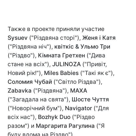
Также в проекте приняли участие
Sysuev
("Різдвяна сторі"),
Женя і Катя
("Різдвяна ніч"),
квіткіс & Ульмо Три
("Різдво"),
Кімната Гретхен
("Дива
стане на всіх"),
JULINOZA
("Привіт,
Новий рік!"),
Miles Babies
("Такі як є"),
Соломия Чубай
("Світло Різдва"),
Zabavka
("Різдвяна"),
МАХА
("Загадала на свята"),
Шосте Чуття
("Новорічний бум"),
Navigator
("Для
всіх нас"),
Bozhyk Duo
("Різдво
разом") и
Маргарита Рагулина
("Я
буду вдома на Різдво").