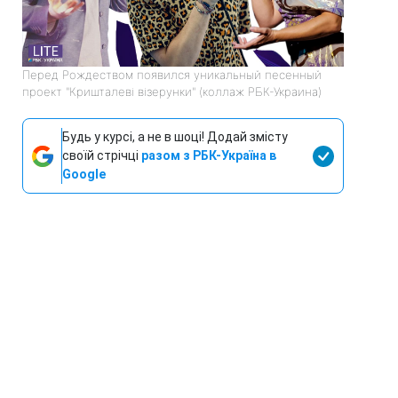
Перед Рождеством появился уникальный песенный
проект "Кришталеві візерунки" (коллаж РБК-Украина)
Будь у курсі, а не в шоці! Додай змісту
своїй стрічці
разом з РБК-Україна в
Google