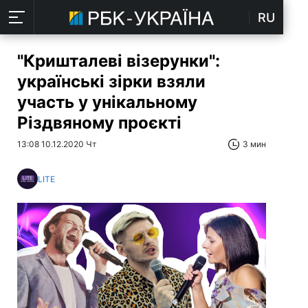
RU
"Кришталеві візерунки":
українські зірки взяли
участь у унікальному
Різдвяному проєкті
13:08 10.12.2020 Чт
3 мин
LITE