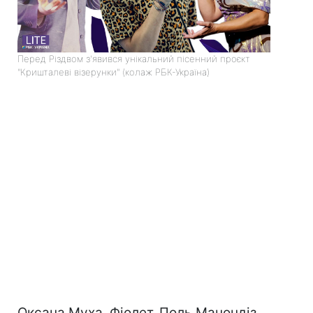
Перед Різдвом з'явився унікальний пісенний проєкт
"Кришталеві візерунки" (колаж РБК-Україна)
Оксана Муха, Фіолет, Поль Манондіз,