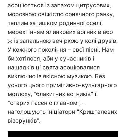
асоціюється із запахом цитрусових,
морозною свіжістю сонячного ранку,
теплим затишком родинної оселі,
мерехтінням ялинкових вогників або
ж із запальною вечіркою у колі друзів.
У кожного покоління – свої пісні. Нам
би хотілося, аби у сучасників і
нащадків ці свята асоціювалися
виключно із якісною музикою. Без
усього цього примітивно-вульгарного
мотлоху, "блакитних вогників" і
"старих пєсєн о главном", –
наголошують ініціатори "Кришталевих
візерунків".