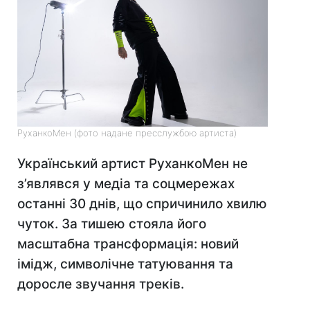
РуханкоМен (фото надане пресслужбою артиста)
Український артист РуханкоМен не
з’являвся у медіа та соцмережах
останні 30 днів, що спричинило хвилю
чуток. За тишею стояла його
масштабна трансформація: новий
імідж, символічне татуювання та
доросле звучання треків.