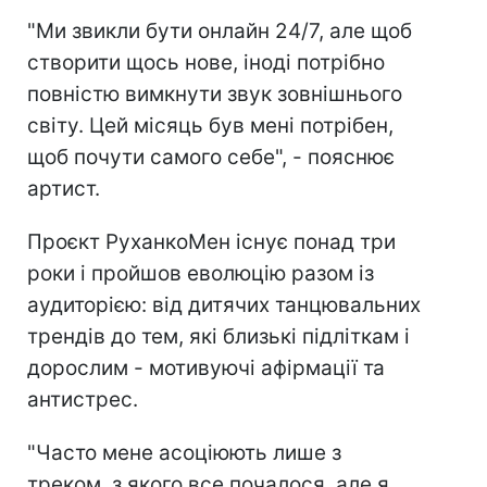
"Ми звикли бути онлайн 24/7, але щоб
створити щось нове, іноді потрібно
повністю вимкнути звук зовнішнього
світу. Цей місяць був мені потрібен,
щоб почути самого себе", - пояснює
артист.
Проєкт РуханкоМен існує понад три
роки і пройшов еволюцію разом із
аудиторією: від дитячих танцювальних
трендів до тем, які близькі підліткам і
дорослим - мотивуючі афірмації та
антистрес.
"Часто мене асоціюють лише з
треком, з якого все почалося, але я