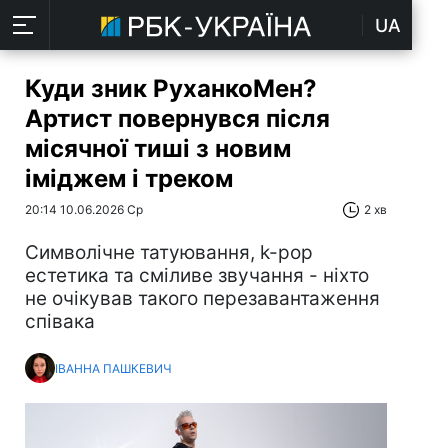
UA
Куди зник РуханкоМен?
Артист повернувся після
місячної тиші з новим
іміджем і треком
20:14 10.06.2026 Ср
2 хв
Символічне татуювання, k-pop
естетика та сміливе звучання - ніхто
не очікував такого перезавантаження
співака
ІВАННА ПАШКЕВИЧ