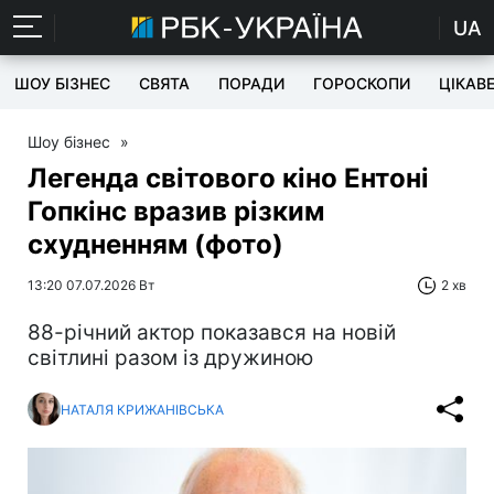
UA
ШОУ БІЗНЕС
СВЯТА
ПОРАДИ
ГОРОСКОПИ
ЦІКАВ
Шоу бізнес
»
Легенда світового кіно Ентоні
Гопкінс вразив різким
схудненням (фото)
13:20 07.07.2026 Вт
2 хв
88-річний актор показався на новій
світлині разом із дружиною
НАТАЛЯ КРИЖАНІВСЬКА