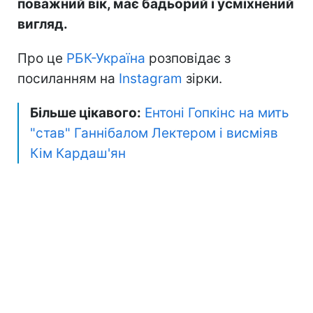
поважний вік, має бадьорий і усміхнений
вигляд.
Про це
РБК-Україна
розповідає з
посиланням на
Instagram
зірки.
Більше цікавого:
Ентоні Гопкінс на мить
"став" Ганнібалом Лектером і висміяв
Кім Кардаш'ян