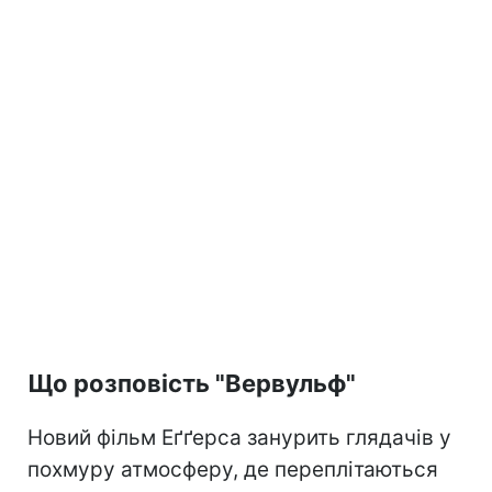
Що розповість "Вервульф"
Новий фільм Еґґерса занурить глядачів у
похмуру атмосферу, де переплітаються