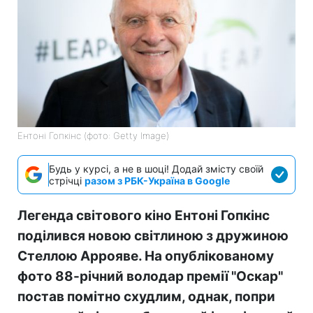
Ентоні Гопкінс (фото: Getty Image)
Будь у курсі, а не в шоці! Додай змісту своїй
стрічці
разом з РБК-Україна в Google
Легенда світового кіно Ентоні Гопкінс
поділився новою світлиною з дружиною
Стеллою Аррояве. На опублікованому
фото 88-річний володар премії "Оскар"
постав помітно схудлим, однак, попри