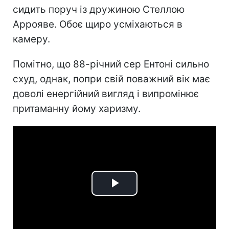
сидить поруч із дружиною Стеллою
Аррояве. Обоє щиро усміхаються в
камеру.
Помітно, що 88-річний сер Ентоні сильно
схуд, однак, попри свій поважний вік має
доволі енергійний вигляд і випромінює
притаманну йому харизму.
Play
Video