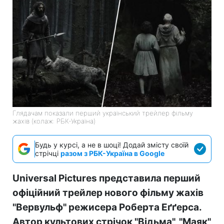
Глядачам показали перший український трейлер фільму
жахів (колаж: РБК-Україна)
Будь у курсі, а не в шоці! Додай змісту своїй
стрічці
разом з РБК-Україна в Google
Universal Pictures представила перший
офіційний трейлер нового фільму жахів
"Вервульф" режисера Роберта Еґґерса.
Автор культових стрічок "Відьма", "Маяк"