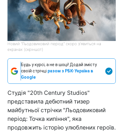
Новий "Льодовиковий період" скоро з'явиться на
екранах (скріншот)
Будь у курсі, а не в шоці! Додай змісту
своїй стрічці
разом з РБК-Україна в
Google
Студія "20th Century Studios"
представила дебютний тизер
майбутньої стрічки "Льодовиковий
період: Точка кипіння", яка
продовжить історію улюблених героїв.