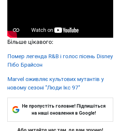
Більше цікавого:
Помер легенда R&B і голос пісень Disney
Пібо Брайсон
Marvel оживляє культових мутантів у
новому сезоні "Люди Ікс 97"
Не пропустіть головне! Підпишіться
на наші оновлення в Google!
Або читайте нас там, де вам зручно!