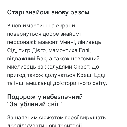
Старі знайомі знову разом
У новій частині на екрани
повернуться добре знайомі
персонажі: мамонт Менні, лінивець
Сід, тигр Дієго, мамонтиха Еллі,
відважний Бак, а також невтомний
мисливець за жолудями Скрет. До
пригод також долучаться Креш, Едді
та інші мешканці доісторичного світу.
Подорож у небезпечний
"Загублений світ"
За наявним сюжетом герої вирушать
досліджувати нові території