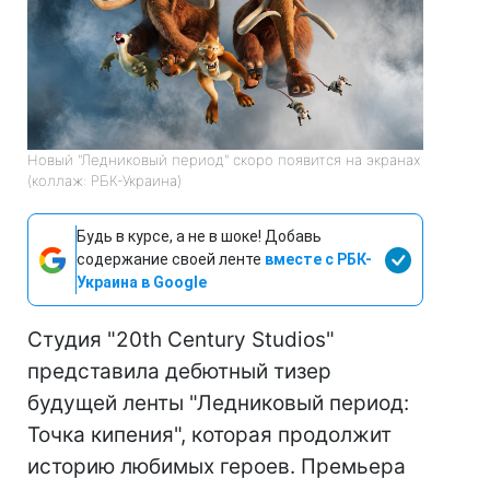
Новый "Ледниковый период" скоро появится на экранах
(коллаж: РБК-Украина)
Будь в курсе, а не в шоке! Добавь
содержание своей ленте
вместе с РБК-
Украина в Google
Студия "20th Century Studios"
представила дебютный тизер
будущей ленты "Ледниковый период:
Точка кипения", которая продолжит
историю любимых героев. Премьера