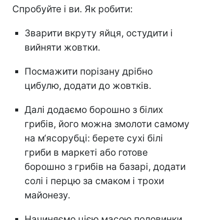
Спробуйте і ви. Як робити:
Зварити вкруту яйця, остудити і
вийняти жовтки.
Посмажити порізану дрібно
цибулю, додати до жовтків.
Далі додаємо борошно з білих
грибів, його можна змолоти самому
на м‘ясорубці: берете сухі білі
гриби в маркеті або готове
борошно з грибів на базарі, додати
солі і перцю за смаком і трохи
майонезу.
Начиняємо цією масою половинки