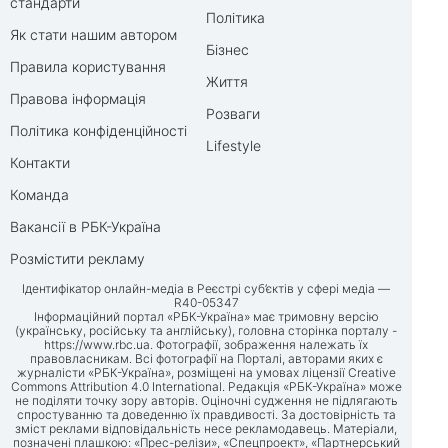
стандарти
Політика
Як стати нашим автором
Бізнес
Правила користування
Життя
Правова інформація
Розваги
Політика конфіденційності
Lifestyle
Контакти
Команда
Вакансії в РБК-Україна
Розмістити рекламу
Ідентифікатор онлайн-медіа в Реєстрі суб’єктів у сфері медіа —
R40-05347
Інформаційний портал «РБК-Україна» має тримовну версію
(українську, російську та англійську), головна сторінка порталу -
https://www.rbc.ua
. Фотографії, зображення належать їх
правовласникам. Всі фотографії на Порталі, авторами яких є
журналісти «РБК-Україна», розміщені на умовах ліцензії Creative
Commons Attribution 4.0 International. Редакція «РБК-Україна» може
не поділяти точку зору авторів. Оціночні судження не підлягають
спростуванню та доведенню їх правдивості. За достовірність та
зміст реклами відповідальність несе рекламодавець. Матеріали,
позначені плашкою: «Прес-релізи», «Спецпроект», «Партнерський