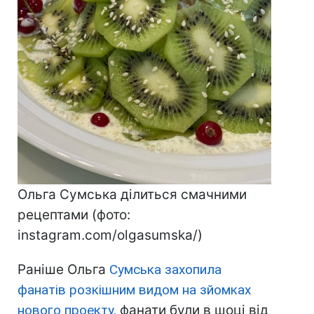
Ольга Сумська ділиться смачними
рецептами (фото:
instagram.com/olgasumska/)
Раніше Ольга
Сумська захопила
фанатів розкішним видом на зйомках
нового проекту,
фанати були в шоці від