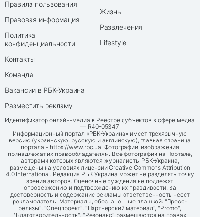
Правила пользования
Жизнь
Правовая информация
Развлечения
Политика
Lifestyle
конфиденциальности
Контакты
Команда
Вакансии в РБК-Украина
Разместить рекламу
Идентификатор онлайн-медиа в Реестре субъектов в сфере медиа
— R40-05347
Информационный портал «РБК-Украина» имеет трехязычную
версию (украинскую, русскую и английскую), главная страница
портала –
https://www.rbc.ua
. Фотографии, изображения
принадлежат их правообладателям. Все фотографии на Портале,
авторами которых являются журналисты РБК-Украина,
размещены на условиях лицензии Creative Commons Attribution
4.0 International. Редакция РБК-Украина может не разделять точку
зрения авторов. Оценочные суждения не подлежат
опровержению и подтверждению их правдивости. За
достоверность и содержание рекламы ответственность несет
рекламодатель. Материалы, обозначенные плашкой: "Пресс-
релизы", "Спецпроект", "Партнерский материал", "Promo",
"Благотворительность", "Резонанс" размещаются на правах