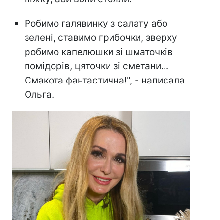
Робимо галявинку з салату або
зелені, ставимо грибочки, зверху
робимо капелюшки зі шматочків
помідорів, цяточки зі сметани...
Смакота фантастична!", - написала
Ольга.