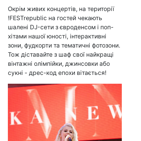
Окрім живих концертів, на території
!FESTrepublic на гостей чекають
шалені DJ-сети з євроденсом і поп-
хітами нашої юності, інтерактивні
зони, фудкорти та тематичні фотозони.
Тож діставайте з шаф свої найкращі
вінтажні олімпійки, джинсовки або
сукні - дрес-код епохи вітається!