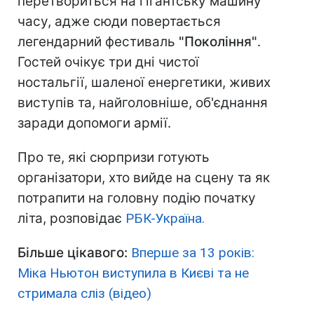
перетвориться на гігантську машину
часу, адже сюди повертається
легендарний фестиваль
"Покоління"
.
Гостей очікує три дні чистої
ностальгії, шаленої енергетики, живих
виступів та, найголовніше, об'єднання
заради допомоги армії.
Про те, які сюрпризи готують
організатори, хто вийде на сцену та як
потрапити на головну подію початку
літа, розповідає
РБК-Україна.
Більше цікавого:
Вперше за 13 років:
Міка Ньютон виступила в Києві та не
стримала сліз (відео)