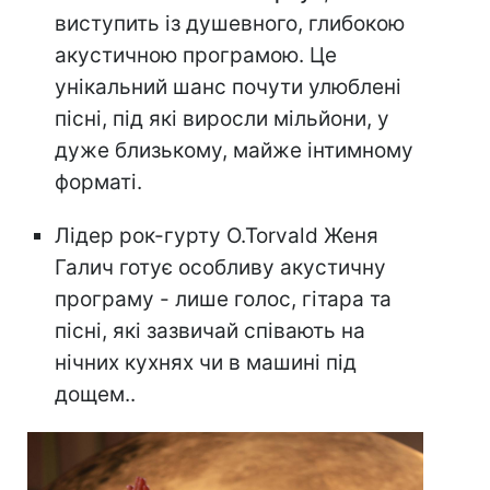
виступить із душевного, глибокою
акустичною програмою. Це
унікальний шанс почути улюблені
пісні, під які виросли мільйони, у
дуже близькому, майже інтимному
форматі.
Лідер рок-гурту O.Torvald Женя
Галич готує особливу акустичну
програму - лише голос, гітара та
пісні, які зазвичай співають на
нічних кухнях чи в машині під
дощем..