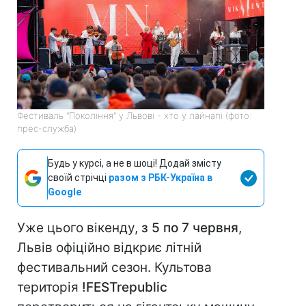
Фестиваль "Покоління" у Львові - хто у лайнапі (фото:
прес-служба)
Будь у курсі, а не в шоці! Додай змісту
своїй стрічці
разом з РБК-Україна в
Google
Уже цього вікенду,
з 5 по 7 червня
,
Львів офіційно відкриє літній
фестивальний сезон. Культова
територія
!FESTrepublic