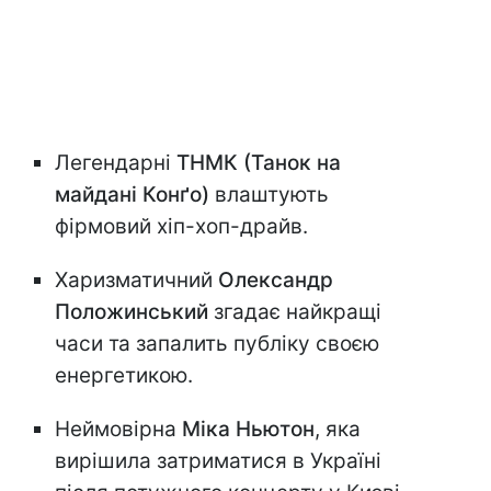
Легендарні
ТНМК (Танок на
майдані Конґо)
влаштують
фірмовий хіп-хоп-драйв.
Харизматичний
Олександр
Положинський
згадає найкращі
часи та запалить публіку своєю
енергетикою.
Неймовірна
Міка Ньютон
, яка
вирішила затриматися в Україні