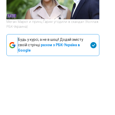
Меган Маркл и принц Гарии угодили в скандал (Коллаж
РБК-Украина)
Будь у курсі, а не в шоці! Додай змісту
своїй стрічці
разом з РБК-Україна в
Google