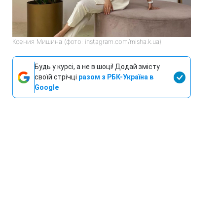
Ксения Мишина (фото: instagram.com/misha.k.ua)
Будь у курсі, а не в шоці! Додай змісту
своїй стрічці
разом з РБК-Україна в
Google