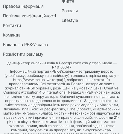
Життя
Правова інформація
Розваги
Політика конфіденційності
Lifestyle
Контакти
Команда
Вакансії в РБК-Україна
Розмістити рекламу
Ідентифікатор онлайн-медіа в Реєстрі суб’єктів у сфері медіа —
R40-05347
Інформаційний портал «РБК-Україна» має тримовну версію
(українську, російську та англійську), головна сторінка порталу -
https://www.rbc.ua
. Фотографії, зображення належать їх
правовласникам. Всі фотографії на Порталі, авторами яких є
журналісти «РБК-Україна», розміщені на умовах ліцензії Creative
Commons Attribution 4.0 International. Редакція «РБК-Україна» може
не поділяти точку зору авторів. Оціночні судження не підлягають
спростуванню та доведенню їх правдивості. За достовірність та
зміст реклами відповідальність несе рекламодавець. Матеріали,
позначені плашкою: «Прес-релізи», «Спецпроект», «Партнерський
матеріал», «Promo», «Благодійність», «Резонанс» розміщуються на
правах реклами і призначені, як правило, для осіб, які досягли 21-
річного віку. «Новини компанії» - це інформаційний формат, що
охоплює новини, події та оголошення, пов'язані з діяльністю
компаній, базуються на пресрелізах, які випускають самі