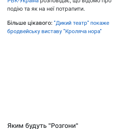
РБК-Україна
розповідає, що відомо про
подію та як на неї потрапити.
Більше цікавого:
"Дикий театр" покаже
бродвейську виставу "Кроляча нора"
Яким будуть "Розгони"