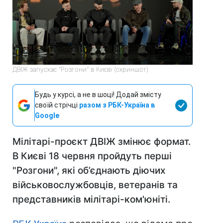
ДВІЖ запускає "Розгони" в Києві (скриншот)
Будь у курсі, а не в шоці! Додай змісту
своїй стрічці
разом з РБК-Україна в
Google
Мілітарі-проєкт ДВІЖ змінює формат.
В Києві 18 червня пройдуть перші
"Розгони", які об’єднають діючих
військовослужбовців, ветеранів та
представників мілітарі-ком'юніті.