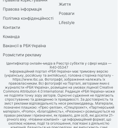
Життя
Правова інформація
Розваги
Політика конфіденційності
Lifestyle
Контакти
Команда
Вакансії в РБК-Україна
Розмістити рекламу
Ідентифікатор онлайн-медіа в Реєстрі суб’єктів у сфері медіа —
R40-05347
Інформаційний портал «РБК-Україна» має тримовну версію
(українську, російську та англійську), головна сторінка порталу -
https://www.rbc.ua
. Фотографії, зображення належать їх
правовласникам. Всі фотографії на Порталі, авторами яких є
журналісти «РБК-Україна», розміщені на умовах ліцензії Creative
Commons Attribution 4.0 International. Редакція «РБК-Україна» може
не поділяти точку зору авторів. Оціночні судження не підлягають
спростуванню та доведенню їх правдивості. За достовірність та
зміст реклами відповідальність несе рекламодавець. Матеріали,
позначені плашкою: «Прес-релізи», «Спецпроект», «Партнерський
матеріал», «Promo», «Благодійність», «Резонанс» розміщуються на
правах реклами і призначені, як правило, для осіб, які досягли 21-
річного віку. «Новини компанії» - це інформаційний формат, що
охоплює новини, події та оголошення, пов'язані з діяльністю
компаній, базуються на пресрелізах, які випускають самі