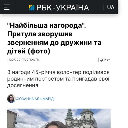
UA
"Найбільша нагорода".
Притула зворушив
зверненням до дружини та
дітей (фото)
16:25 22.06.2026 Пн
2 хв
З нагоди 45-річчя волонтер поділився
родинним портретом та пригадав свої
досягнення
СЮЗАННА АЛЬ МАРІДІ