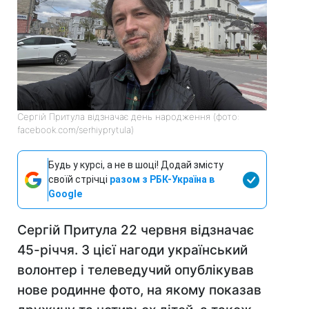
Сергій Притула відзначає день народження (фото:
facebook.com/serhiyprytula)
Будь у курсі, а не в шоці! Додай змісту
своїй стрічці
разом з РБК-Україна в
Google
Сергій Притула 22 червня відзначає
45-річчя. З цієї нагоди український
волонтер і телеведучий опублікував
нове родинне фото, на якому показав