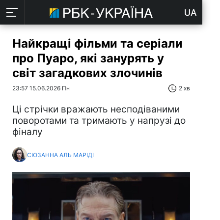
UA
Найкращі фільми та серіали
про Пуаро, які занурять у
світ загадкових злочинів
23:57 15.06.2026 Пн
2 хв
Ці стрічки вражають несподіваними
поворотами та тримають у напрузі до
фіналу
СЮЗАННА АЛЬ МАРІДІ