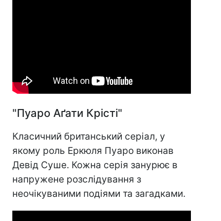
"Пуаро Аґати Крісті"
Класичний британський серіал, у
якому роль Еркюля Пуаро виконав
Девід Суше. Кожна серія занурює в
напружене розслідування з
неочікуваними подіями та загадками.