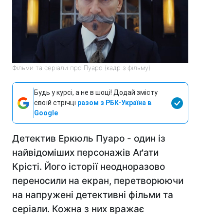
Фільми та серіали про Пуаро (кадр з фільму)
Будь у курсі, а не в шоці! Додай змісту
своїй стрічці
разом з РБК-Україна в
Google
Детектив Еркюль Пуаро - один із
найвідоміших персонажів Аґати
Крісті. Його історії неодноразово
переносили на екран, перетворюючи
на напружені детективні фільми та
серіали. Кожна з них вражає