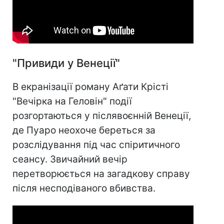
"Привиди у Венеції"
В екранізації роману Аґати Крісті
"Вечірка на Геловін" події
розгортаються у післявоєнній Венеції,
де Пуаро неохоче береться за
розслідування під час спіритичного
сеансу. Звичайний вечір
перетворюється на загадкову справу
після несподіваного вбивства.