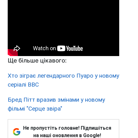
Ще більше цікавого:
Хто зіграє легендарного Пуаро у новому
серіалі BBC
Бред Пітт вразив змінами у новому
фільмі "Серце звіра"
Не пропустіть головне! Підпишіться
на наші оновлення в Google!