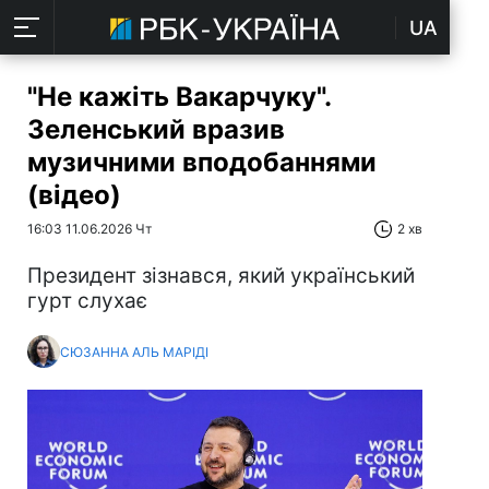
UA
"Не кажіть Вакарчуку".
Зеленський вразив
музичними вподобаннями
(відео)
16:03 11.06.2026 Чт
2 хв
Президент зізнався, який український
гурт слухає
СЮЗАННА АЛЬ МАРІДІ