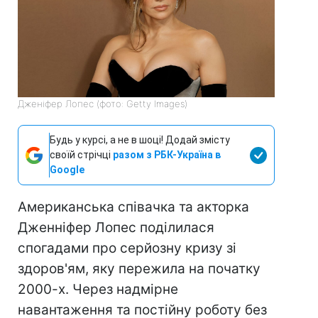
Дженіфер Лопес (фото: Getty Images)
Будь у курсі, а не в шоці! Додай змісту
своїй стрічці
разом з РБК-Україна в
Google
Американська співачка та акторка
Дженніфер Лопес поділилася
спогадами про серйозну кризу зі
здоров'ям, яку пережила на початку
2000-х. Через надмірне
навантаження та постійну роботу без