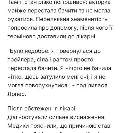
Там її стан різко погіршився: акторка
майже перестала бачити та не могла
рухатися. Перелякана знаменитість
попросила про допомогу, після чого її
терміново доставили до лікарні.
"Було недобре. Я повернулася до
трейлера, сіла і раптом просто
перестала бачити. Я нічого не бачила
чітко, щось затулило мені очі, і я не
могла поворухнутися", - поділилася
Лопес.
Після обстеження лікарі
діагностували сильне виснаження.
Медики пояснили, що причиною став