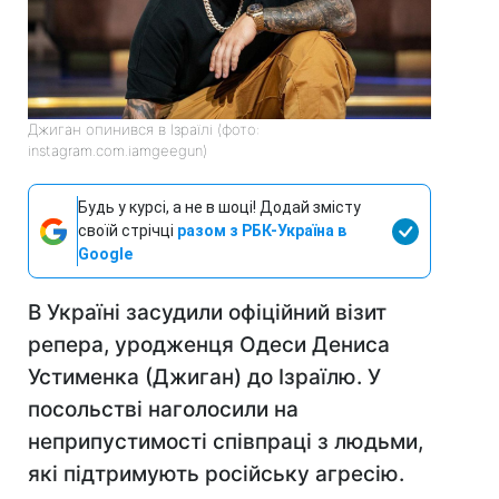
Джиган опинився в Ізраїлі (фото:
instagram.com.iamgeegun)
Будь у курсі, а не в шоці! Додай змісту
своїй стрічці
разом з РБК-Україна в
Google
В Україні засудили офіційний візит
репера, уродженця Одеси Дениса
Устименка (Джиган) до Ізраїлю. У
посольстві наголосили на
неприпустимості співпраці з людьми,
які підтримують російську агресію.