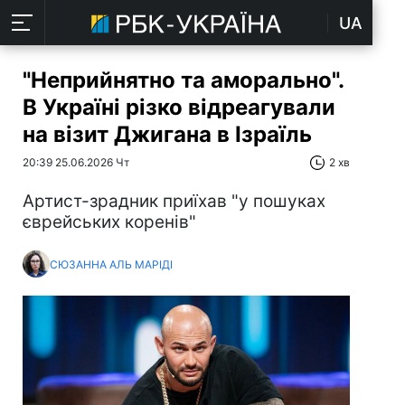
UA
"Неприйнятно та аморально".
В Україні різко відреагували
на візит Джигана в Ізраїль
20:39 25.06.2026 Чт
2 хв
Артист-зрадник приїхав "у пошуках
єврейських коренів"
СЮЗАННА АЛЬ МАРІДІ