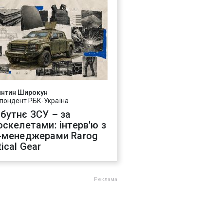
янтин Широкун
пондент РБК-Україна
бутнє ЗСУ – за
оскелетами: інтерв'ю з
-менеджерами Rarog
ical Gear