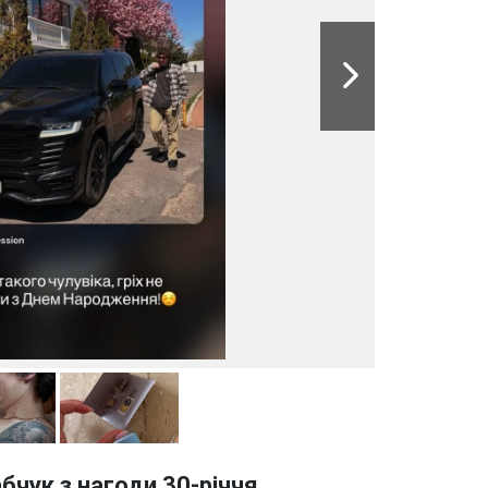
чук з нагоди 30-річчя