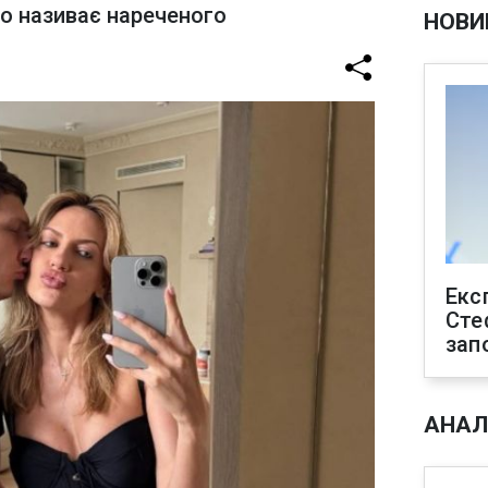
но називає нареченого
НОВИ
Екс
Сте
зап
АНАЛ