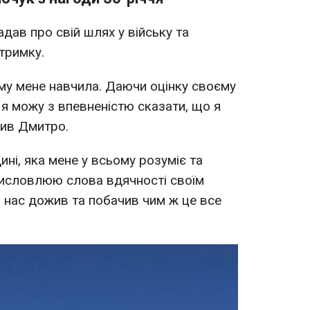
адав про свій шлях у війську та
тримку.
ому мене навчила. Даючи оцінку своєму
 я можу з впевненістю сказати, що я
чив Дмитро.
ині, яка мене у всьому розуміє та
висловлюю слова вдячності своїм
з нас дожив та побачив чим ж це все