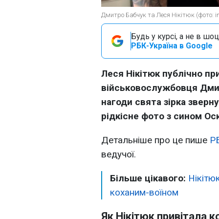
Дмитро Бабчук та Леся Нікітюк (фото: in
Будь у курсі, а не в шоц
РБК-Україна в Google
Леся Нікітюк публічно пр
військовослужбовця Дмит
нагоди свята зірка зверн
рідкісне фото з сином Ос
Детальніше про це пише
Р
ведучої.
Більше цікавого:
Нікітюк
коханим-воїном
Як Нікітюк привітала 