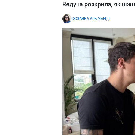
Ведуча розкрила, як ніж
СЮЗАННА АЛЬ МАРІДІ