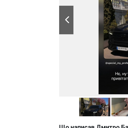
Що написав Дмитро Баб