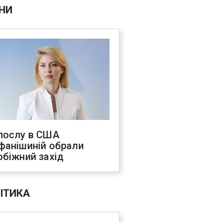
НИ
послу в США
фанішиній обрали
обіжний захід
ІТИКА