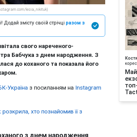
stagram.com/lesia_nikituk)
і! Додай змісту своїй стрічці
разом з
ивітала свого нареченого-
ра Бабчука з днем народження. З
Кост
улася до коханого та показала його
корес
Май
каром.
екз
топ
БК-Україна
з посиланням на
Instagram
Tact
 розкрила, хто познайомив її з
коханого з днем народження