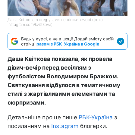
Даша Квіткова з подругами не дівич-вечорі (фото:
instagram.com/kvittkova)
Будь у курсі, а не в шоці! Додай змісту своїй
стрічці
разом з РБК-Україна в Google
Даша Квіткова показала, як провела
дівич-вечір перед весіллям з
футболістом Володимиром Бражком.
Святкування відбулося в тематичному
стилі з жартівливими елементами та
сюрпризами.
Детальніше про це пише
РБК-Україна
з
посиланням на
Instagram
блогерки.