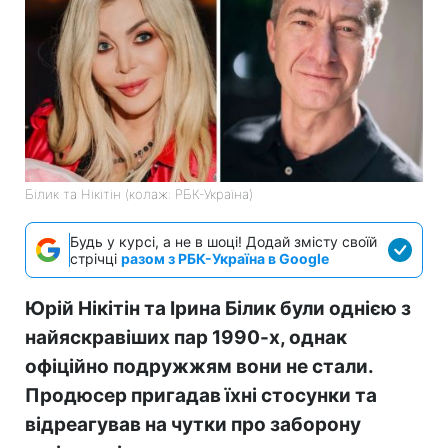
Білик та Нікітін (колаж: РБК-Україна)
Будь у курсі, а не в шоці! Додай змісту своїй
стрічці
разом з РБК-Україна в Google
Юрій Нікітін та Ірина Білик були однією з
найяскравіших пар 1990-х, однак
офіційно подружжям вони не стали.
Продюсер пригадав їхні стосунки та
відреагував на чутки про заборону