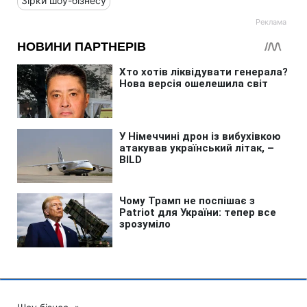
Зірки шоу-бізнесу