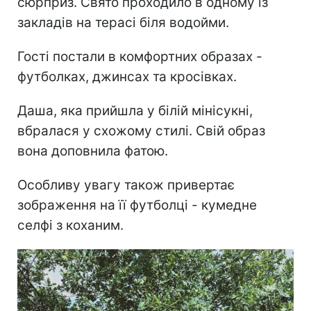
сюрприз. Свято проходило в одному із
закладів на терасі біля водойми.
Гості постали в комфортних образах -
футболках, джинсах та кросівках.
Даша, яка прийшла у білій мінісукні,
вбралася у схожому стилі. Свій образ
вона доповнила фатою.
Особливу увагу також привертає
зображення на її футболці - кумедне
селфі з коханим.