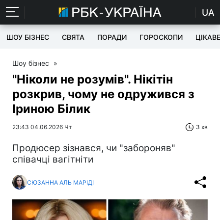
UA
ШОУ БІЗНЕС
СВЯТА
ПОРАДИ
ГОРОСКОПИ
ЦІКАВ
Шоу бізнес
»
"Ніколи не розумів". Нікітін
розкрив, чому не одружився з
Іриною Білик
23:43 04.06.2026 Чт
3 хв
Продюсер зізнався, чи "забороняв"
співачці вагітніти
СЮЗАННА АЛЬ МАРІДІ