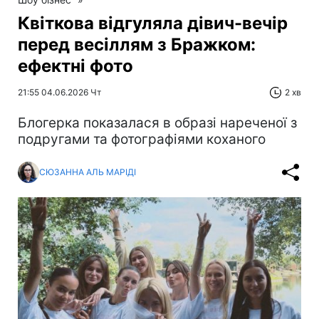
Квіткова відгуляла дівич-вечір
перед весіллям з Бражком:
ефектні фото
21:55 04.06.2026 Чт
2 хв
Блогерка показалася в образі нареченої з
подругами та фотографіями коханого
СЮЗАННА АЛЬ МАРІДІ