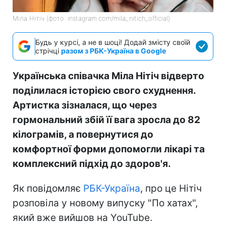
Міла Нітіч (фото: instagram.com/mila_nitich_official)
Будь у курсі, а не в шоці! Додай змісту своїй
стрічці
разом з РБК-Україна в Google
Українська співачка Міла Нітіч відверто
поділилася історією свого схуднення.
Артистка зізналася, що через
гормональний збій її вага зросла до 82
кілограмів, а повернутися до
комфортної форми допомогли лікарі та
комплексний підхід до здоров'я.
Як повідомляє
РБК-Україна
, про це Нітіч
розповіла у новому випуску "По хатах",
який вже вийшов на YouTube.