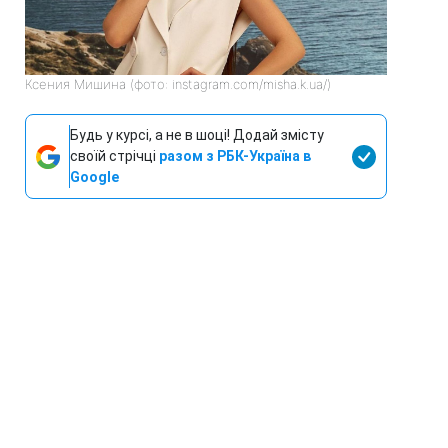
Ксения Мишина (фото: instagram.com/misha.k.ua/)
Будь у курсі, а не в шоці! Додай змісту
своїй стрічці
разом з РБК-Україна в
Google