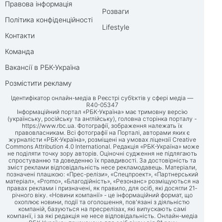
Правова інформація
Розваги
Політика конфіденційності
Lifestyle
Контакти
Команда
Вакансії в РБК-Україна
Розмістити рекламу
Ідентифікатор онлайн-медіа в Реєстрі суб’єктів у сфері медіа —
R40-05347
Інформаційний портал «РБК-Україна» має тримовну версію
(українську, російську та англійську), головна сторінка порталу -
https://www.rbc.ua
. Фотографії, зображення належать їх
правовласникам. Всі фотографії на Порталі, авторами яких є
журналісти «РБК-Україна», розміщені на умовах ліцензії Creative
Commons Attribution 4.0 International. Редакція «РБК-Україна» може
не поділяти точку зору авторів. Оціночні судження не підлягають
спростуванню та доведенню їх правдивості. За достовірність та
зміст реклами відповідальність несе рекламодавець. Матеріали,
позначені плашкою: «Прес-релізи», «Спецпроект», «Партнерський
матеріал», «Promo», «Благодійність», «Резонанс» розміщуються на
правах реклами і призначені, як правило, для осіб, які досягли 21-
річного віку. «Новини компанії» - це інформаційний формат, що
охоплює новини, події та оголошення, пов'язані з діяльністю
компаній, базуються на пресрелізах, які випускають самі
компанії, і за які редакція не несе відповідальність. Онлайн-медіа