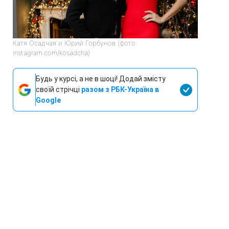
Катя Осадчая и Юрий Горбунов (фото:
instagram.com/kosadcha)
Будь у курсі, а не в шоці! Додай змісту
своїй стрічці
разом з РБК-Україна в
Google