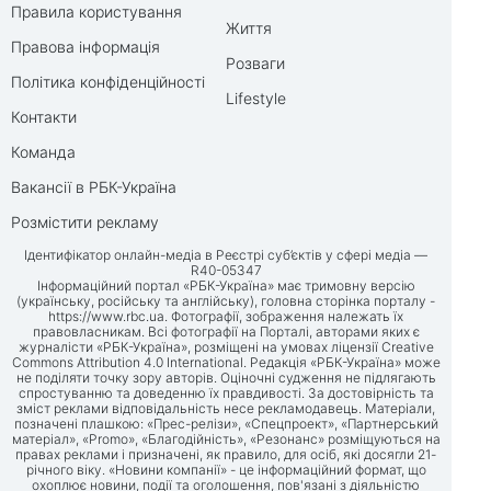
Правила користування
Життя
Правова інформація
Розваги
Політика конфіденційності
Lifestyle
Контакти
Команда
Вакансії в РБК-Україна
Розмістити рекламу
Ідентифікатор онлайн-медіа в Реєстрі суб’єктів у сфері медіа —
R40-05347
Інформаційний портал «РБК-Україна» має тримовну версію
(українську, російську та англійську), головна сторінка порталу -
https://www.rbc.ua
. Фотографії, зображення належать їх
правовласникам. Всі фотографії на Порталі, авторами яких є
журналісти «РБК-Україна», розміщені на умовах ліцензії Creative
Commons Attribution 4.0 International. Редакція «РБК-Україна» може
не поділяти точку зору авторів. Оціночні судження не підлягають
спростуванню та доведенню їх правдивості. За достовірність та
зміст реклами відповідальність несе рекламодавець. Матеріали,
позначені плашкою: «Прес-релізи», «Спецпроект», «Партнерський
матеріал», «Promo», «Благодійність», «Резонанс» розміщуються на
правах реклами і призначені, як правило, для осіб, які досягли 21-
річного віку. «Новини компанії» - це інформаційний формат, що
охоплює новини, події та оголошення, пов'язані з діяльністю