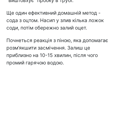
"виштовхує" пробку в трубі.
Ще один ефективний домашній метод -
сода з оцтом. Насип у злив кілька ложок
соди, потім обережно залий оцет.
Почнеться реакція з піною, яка допомагає
розм’якшити засмічення. Залиш це
приблизно на 10-15 хвилин, після чого
промий гарячою водою.