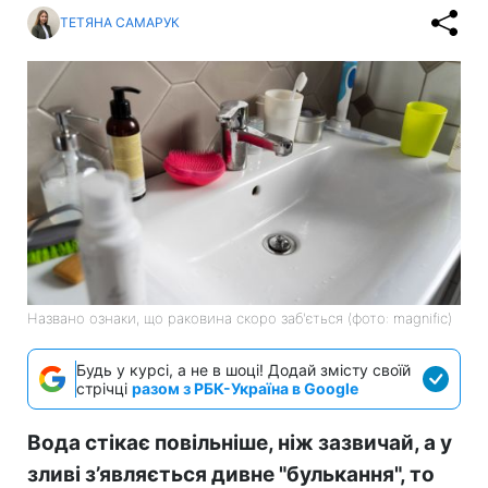
ТЕТЯНА САМАРУК
Названо ознаки, що раковина скоро заб'ється (фото: magnific)
Будь у курсі, а не в шоці! Додай змісту своїй
стрічці
разом з РБК-Україна в Google
Вода стікає повільніше, ніж зазвичай, а у
зливі з’являється дивне "булькання", то