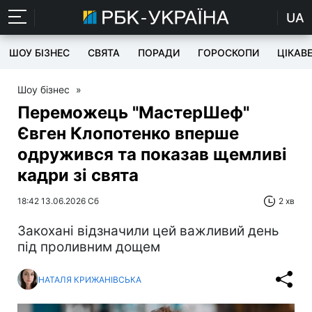
UA
ШОУ БІЗНЕС
СВЯТА
ПОРАДИ
ГОРОСКОПИ
ЦІКАВ
Шоу бізнес
»
Переможець "МастерШеф"
Євген Клопотенко вперше
одружився та показав щемливі
кадри зі свята
18:42 13.06.2026 Сб
2 хв
Закохані відзначили цей важливий день
під проливним дощем
НАТАЛЯ КРИЖАНІВСЬКА