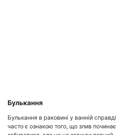
Булькання
Булькання в раковині у ванній справді
часто є ознакою того, що злив починає