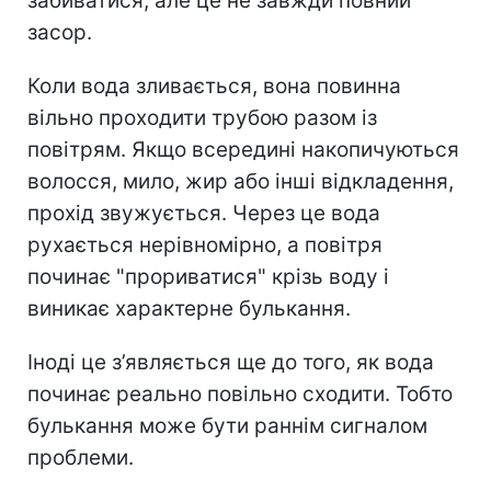
забиватися, але це не завжди повний
засор.
Коли вода зливається, вона повинна
вільно проходити трубою разом із
повітрям. Якщо всередині накопичуються
волосся, мило, жир або інші відкладення,
прохід звужується. Через це вода
рухається нерівномірно, а повітря
починає "прориватися" крізь воду і
виникає характерне булькання.
Іноді це з’являється ще до того, як вода
починає реально повільно сходити. Тобто
булькання може бути раннім сигналом
проблеми.