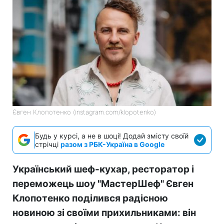
Євген Клопотенко (instagram.com/klopotenko)
Будь у курсі, а не в шоці! Додай змісту своїй
стрічці
разом з РБК-Україна в Google
Український шеф-кухар, ресторатор і
переможець шоу "МастерШеф" Євген
Клопотенко поділився радісною
новиною зі своїми прихильниками: він