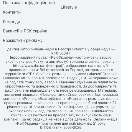
Політика конфіденційності
Lifestyle
Контакти
Команда
Вакансії в РБК-Україна
Розмістити рекламу
Ідентифікатор онлайн-медіа в Реєстрі суб’єктів у сфері медіа —
R40-05347
Інформаційний портал «РБК-Україна» має тримовну версію
(українську, російську та англійську), головна сторінка порталу -
https://www.rbc.ua
. Фотографії, зображення належать їх
правовласникам. Всі фотографії на Порталі, авторами яких є
журналісти «РБК-Україна», розміщені на умовах ліцензії Creative
Commons Attribution 4.0 International. Редакція «РБК-Україна» може
не поділяти точку зору авторів. Оціночні судження не підлягають
спростуванню та доведенню їх правдивості. За достовірність та
зміст реклами відповідальність несе рекламодавець. Матеріали,
позначені плашкою: «Прес-релізи», «Спецпроект», «Партнерський
матеріал», «Promo», «Благодійність», «Резонанс» розміщуються на
правах реклами і призначені, як правило, для осіб, які досягли 21-
річного віку. «Новини компанії» - це інформаційний формат, що
охоплює новини, події та оголошення, пов'язані з діяльністю
компаній, базуються на пресрелізах, які випускають самі
компанії, і за які редакція не несе відповідальність. Онлайн-медіа
«РБК-Україна» призначене для осіб віком від 21 року.
© ТОВ «УБТ», 2006-2026.