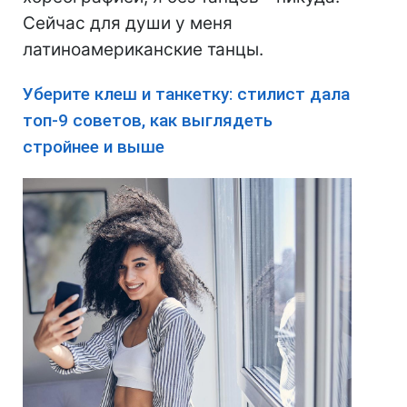
Сейчас для души у меня
латиноамериканские танцы.
Уберите клеш и танкетку: стилист дала
топ-9 советов, как выглядеть
стройнее и выше