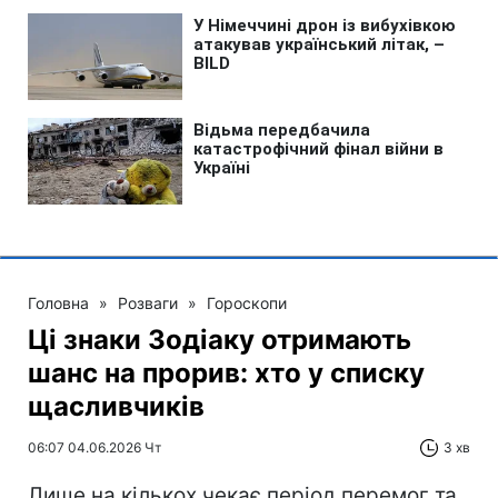
Головна
»
Розваги
»
Гороскопи
Ці знаки Зодіаку отримають
шанс на прорив: хто у списку
щасливчиків
06:07 04.06.2026 Чт
3 хв
Лише на кількох чекає період перемог та