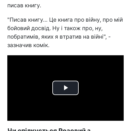
писав книгу.
"Писав книгу… Це книга про війну, про мій
бойовий досвід. Ну і також про, ну,
побратимів, яких я втратив на війні", -
зазначив комік.
Play
Video
Чи спілкується Розовий з