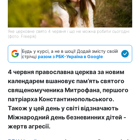
Яке церковне свято 4 червня і що не можна робити сьогодні
(фото: Freepik)
Будь у курсі, а не в шоці! Додай змісту своїй
стрічці
разом з РБК-Україна в Google
4 червня православна церква за новим
календарем вшановує пам’ять святого
священомученика Митрофана, першого
патріарха Константинопольського.
Також у цей день у світі відзначають
Міжнародний день безневинних дітей -
жертв агресії.