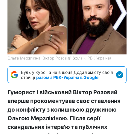
Ольга Мерзлікіна, Віктор Розовий (колаж: РБК-Україна)
Будь у курсі, а не в шоці! Додай змісту своїй
стрічці
разом з РБК-Україна в Google
Гуморист і військовий Віктор Розовий
вперше прокоментував своє ставлення
до конфлікту з колишньою дружиною
Ольгою Мерзлікіною. Після серії
скандальних інтерв'ю та публічних