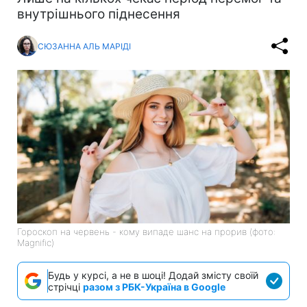
внутрішнього піднесення
СЮЗАННА АЛЬ МАРІДІ
Гороскоп на червень - кому випаде шанс на прорив (фото:
Magnific)
Будь у курсі, а не в шоці! Додай змісту своїй
стрічці
разом з РБК-Україна в Google