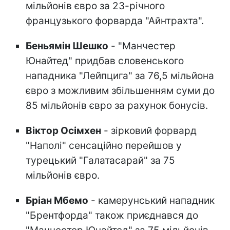
мільйонів євро за 23-річного
французького форварда "Айнтрахта".
Беньямін Шешко
- "Манчестер
Юнайтед" придбав словенського
нападника "Лейпцига" за 76,5 мільйона
євро з можливим збільшенням суми до
85 мільйонів євро за рахунок бонусів.
Віктор Осімхен
- зірковий форвард
"Наполі" сенсаційно перейшов у
турецький "Галатасарай" за 75
мільйонів євро.
Бріан Мбемо
- камерунський нападник
"Брентфорда" також приєднався до