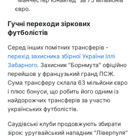
"Манчестер Юнайтед" за 75 мільйонів
євро.
Гучні переходи зіркових
футболістів
Серед інших помітних трансферів -
перехід захисника збірної України Іллі
Забарного
. Захисник "Борнмута" офіційно
перейшов у французький гранд ПСЖ.
Сума трансферу склала 63 мільйони євро
і плюс бонуси, що робить його одним із
найдорожчих трансферів за участю
українських футболістів.
Саудівські клуби продовжують збирати
зірок: уругвайський нападник "Ліверпуля"