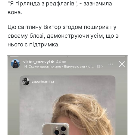
"Я гірлянда з редфлагів", - зазначила
вона.
Цю світлину Віктор згодом поширив і у
своєму блозі, демонструючи усім, що в
нього є підтримка.