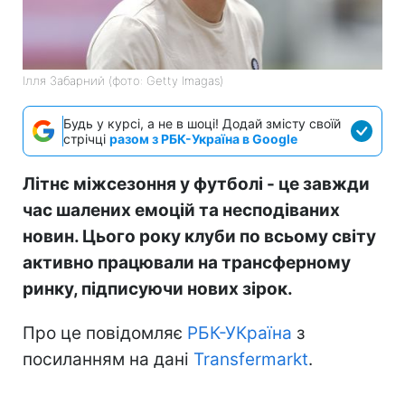
Ілля Забарний (фото: Getty Imagas)
Будь у курсі, а не в шоці! Додай змісту своїй
стрічці
разом з РБК-Україна в Google
Літнє міжсезоння у футболі - це завжди
час шалених емоцій та несподіваних
новин. Цього року клуби по всьому світу
активно працювали на трансферному
ринку, підписуючи нових зірок.
Про це повідомляє
РБК-УКраїна
з
посиланням на дані
Transfermarkt
.