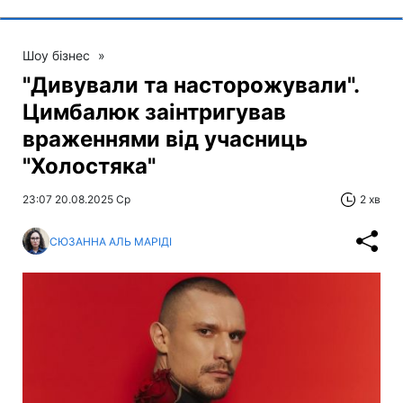
Шоу бізнес
»
"Дивували та насторожували".
Цимбалюк заінтригував
враженнями від учасниць
"Холостяка"
23:07 20.08.2025 Ср
2 хв
СЮЗАННА АЛЬ МАРІДІ