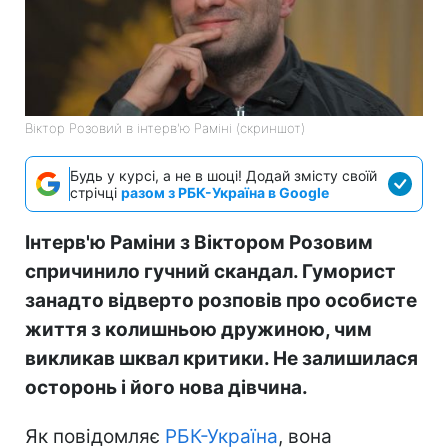
Віктор Розовий в інтерв'ю Раміні (скриншот)
Будь у курсі, а не в шоці! Додай змісту своїй
стрічці
разом з РБК-Україна в Google
Інтерв'ю Раміни з Віктором Розовим
спричинило гучний скандал. Гуморист
занадто відверто розповів про особисте
життя з колишньою дружиною, чим
викликав шквал критики. Не залишилася
осторонь і його нова дівчина.
Як повідомляє
РБК-Україна
, вона