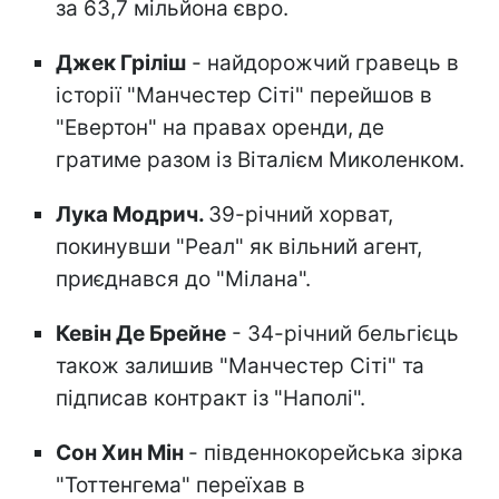
за 63,7 мільйона євро.
Джек Гріліш
- найдорожчий гравець в
історії "Манчестер Сіті" перейшов в
"Евертон" на правах оренди, де
гратиме разом із Віталієм Миколенком.
Лука Модрич.
39-річний хорват,
покинувши "Реал" як вільний агент,
приєднався до "Мілана".
Кевін Де Брейне
- 34-річний бельгієць
також залишив "Манчестер Сіті" та
підписав контракт із "Наполі".
Сон Хин Мін
- південнокорейська зірка
"Тоттенгема" переїхав в