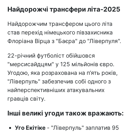
Найдорожчі трансфери літа-2025
Найдорожчим трансфером цього літа
став перехід німецького півзахисника
Флоріана Вірца з "Баєра" до "Ліверпуля".
22-річний футболіст обійшовся
"мерсисайдцям" у 125 мільйонів євро.
Угодою, яка розрахована на п’ять років,
"Ліверпуль" забезпечив собі одного з
найперспективніших атакувальних
гравців світу.
Інші великі угоди також вражають:
Уго Екітіке
- "Ліверпуль" заплатив 95