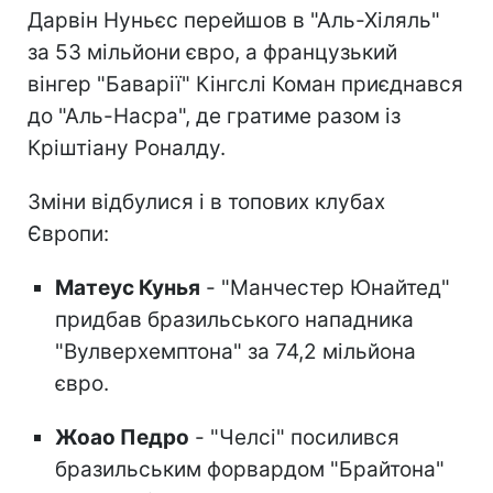
Дарвін Нуньєс перейшов в "Аль-Хіляль"
за 53 мільйони євро, а французький
вінгер "Баварії" Кінгслі Коман приєднався
до "Аль-Насра", де гратиме разом із
Кріштіану Роналду.
Зміни відбулися і в топових клубах
Європи:
Матеус Кунья
- "Манчестер Юнайтед"
придбав бразильського нападника
"Вулверхемптона" за 74,2 мільйона
євро.
Жоао Педро
- "Челсі" посилився
бразильським форвардом "Брайтона"