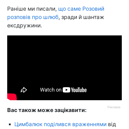
Раніше ми писали,
що саме Розовий
розповів про шлюб
, зради й шантаж
ексдружини.
Вас також може зацікавити:
Цимбалюк поділився враженнями
від