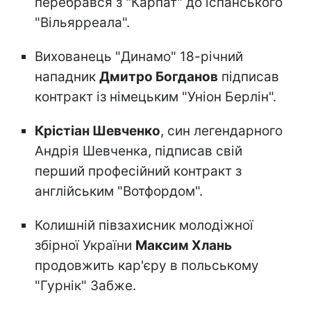
перебрався з "Карпат" до іспанського
"Вільярреала".
Вихованець "Динамо" 18-річний
нападник
Дмитро Богданов
підписав
контракт із німецьким "Уніон Берлін".
Крістіан Шевченко
, син легендарного
Андрія Шевченка, підписав свій
перший професійний контракт з
англійським "Вотфордом".
Колишній півзахисник молодіжної
збірної України
Максим Хлань
продовжить кар'єру в польському
"Гурнік" Забже.