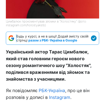
Цимбалюк прокоментував зйомки в "Холостяку" (фото:
instagram.com/holostyakstb)
Будь у курсі, а не в шоці! Додай змісту своїй
стрічці
разом з РБК-Україна в Google
Український актор Тарас Цимбалюк,
який став головним героєм нового
сезону романтичного шоу "Холостяк",
поділився враженнями від зйомок та
знайомства з учасницями.
Як повідомляє
РБК-Україна
, про це він
розповів у дописі в
Instagram
.