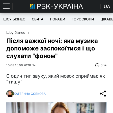
UA
ШОУ БІЗНЕС
СВЯТА
ПОРАДИ
ГОРОСКОПИ
ЦІКАВ
Шоу бізнес
»
Після важкої ночі: яка музика
допоможе заспокоїтися і що
слухати "фоном"
15:08 15.06.2026 Пн
3 хв
Є один тип звуку, який мозок сприймає як
"тишу"
КАТЕРИНА СОБКОВА