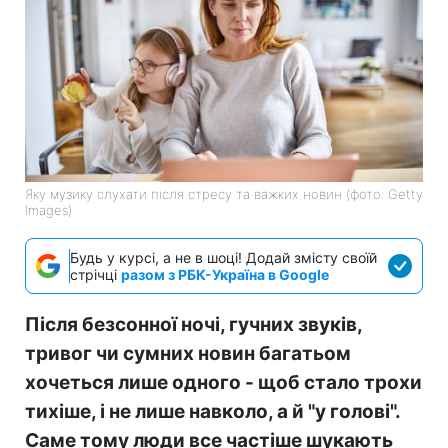
Яку музику слухати після стресу та важких новин (фото: Getty
Images)
Будь у курсі, а не в шоці! Додай змісту своїй
стрічці
разом з РБК-Україна в Google
Після безсонної ночі, гучних звуків,
тривог чи сумних новин багатьом
хочеться лише одного - щоб стало трохи
тихіше, і не лише навколо, а й "у голові".
Саме тому люди все частіше шукають