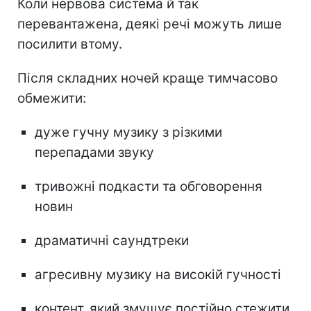
Коли нервова система й так
перевантажена, деякі речі можуть лише
посилити втому.
Після складних ночей краще тимчасово
обмежити:
дуже гучну музику з різкими
перепадами звуку
тривожні подкасти та обговорення
новин
драматичні саундтреки
агресивну музику на високій гучності
контент, який змушує постійно стежити