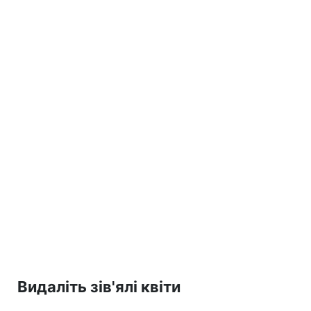
Видаліть зів'ялі квіти