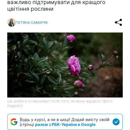
важливо підтримувати для кращого
цвітіння рослини
ТЕТЯНА САМАРУК
Що робити з півоніями після того, як вони відцвіли (фото:
magnific)
Будь у курсі, а не в шоці! Додай змісту своїй
стрічці
разом з РБК-Україна в Google