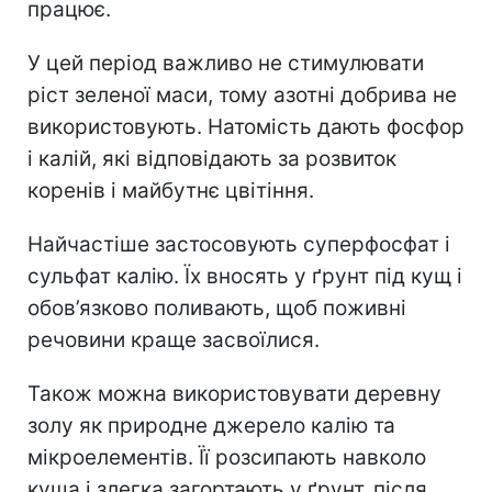
працює.
У цей період важливо не стимулювати
ріст зеленої маси, тому азотні добрива не
використовують. Натомість дають фосфор
і калій, які відповідають за розвиток
коренів і майбутнє цвітіння.
Найчастіше застосовують суперфосфат і
сульфат калію. Їх вносять у ґрунт під кущ і
обов’язково поливають, щоб поживні
речовини краще засвоїлися.
Також можна використовувати деревну
золу як природне джерело калію та
мікроелементів. Її розсипають навколо
куща і злегка загортають у ґрунт, після