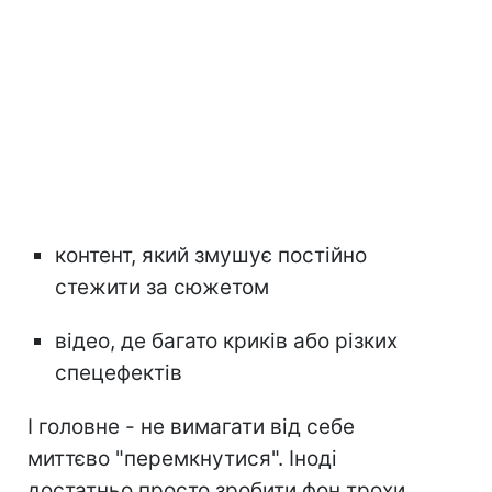
контент, який змушує постійно
стежити за сюжетом
відео, де багато криків або різких
спецефектів
І головне - не вимагати від себе
миттєво "перемкнутися". Іноді
достатньо просто зробити фон трохи