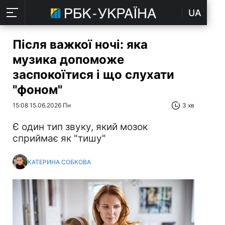
UA
Після важкої ночі: яка
музика допоможе
заспокоїтися і що слухати
"фоном"
15:08 15.06.2026 Пн
3 хв
Є один тип звуку, який мозок
сприймає як "тишу"
КАТЕРИНА СОБКОВА