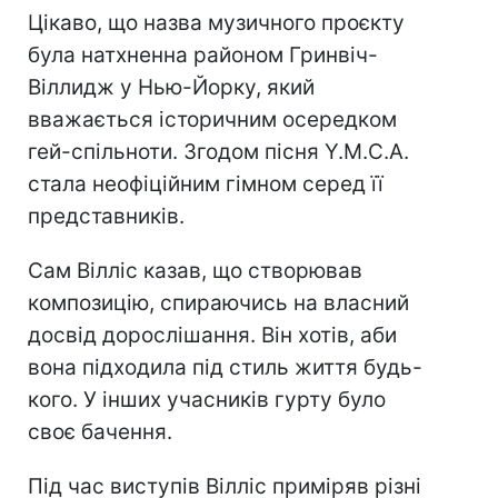
Цікаво, що назва музичного проєкту
була натхненна районом Гринвіч-
Віллидж у Нью-Йорку, який
вважається історичним осередком
гей-спільноти. Згодом пісня Y.M.C.A.
стала неофіційним гімном серед її
представників.
Сам Вілліс казав, що створював
композицію, спираючись на власний
досвід дорослішання. Він хотів, аби
вона підходила під стиль життя будь-
кого. У інших учасників гурту було
своє бачення.
Під час виступів Вілліс приміряв різні