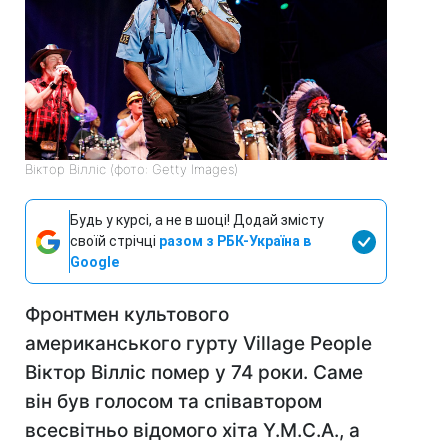
Віктор Вілліс (фото: Getty Images)
Будь у курсі, а не в шоці! Додай змісту
своїй стрічці
разом з РБК-Україна в
Google
Фронтмен культового
американського гурту Village People
Віктор Вілліс помер у 74 роки. Саме
він був голосом та співавтором
всесвітньо відомого хіта Y.M.C.A., а