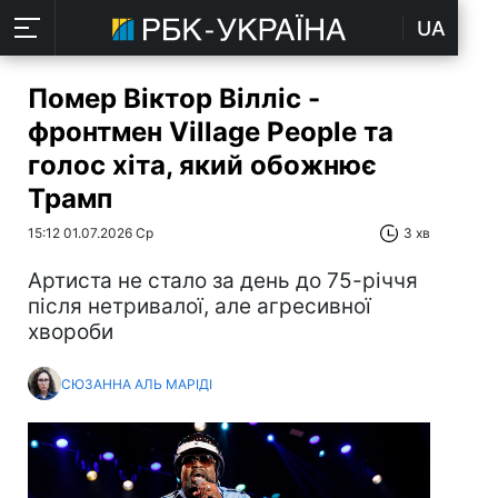
UA
Помер Віктор Вілліс -
фронтмен Village People та
голос хіта, який обожнює
Трамп
15:12 01.07.2026 Ср
3 хв
Артиста не стало за день до 75-річчя
після нетривалої, але агресивної
хвороби
СЮЗАННА АЛЬ МАРІДІ