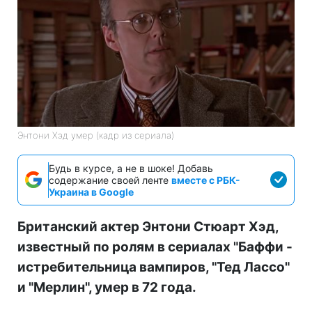
Энтони Хэд умер (кадр из сериала)
Будь в курсе, а не в шоке! Добавь
содержание своей ленте
вместе с РБК-
Украина в Google
Британский актер Энтони Стюарт Хэд,
известный по ролям в сериалах "Баффи -
истребительница вампиров, "Тед Лассо"
и "Мерлин", умер в 72 года.