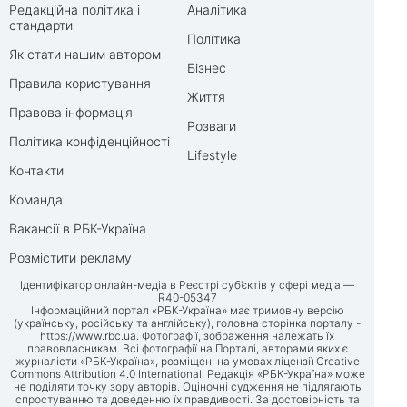
Редакційна політика і
Аналітика
стандарти
Політика
Як стати нашим автором
Бізнес
Правила користування
Життя
Правова інформація
Розваги
Політика конфіденційності
Lifestyle
Контакти
Команда
Вакансії в РБК-Україна
Розмістити рекламу
Ідентифікатор онлайн-медіа в Реєстрі суб’єктів у сфері медіа —
R40-05347
Інформаційний портал «РБК-Україна» має тримовну версію
(українську, російську та англійську), головна сторінка порталу -
https://www.rbc.ua
. Фотографії, зображення належать їх
правовласникам. Всі фотографії на Порталі, авторами яких є
журналісти «РБК-Україна», розміщені на умовах ліцензії Creative
Commons Attribution 4.0 International. Редакція «РБК-Україна» може
не поділяти точку зору авторів. Оціночні судження не підлягають
спростуванню та доведенню їх правдивості. За достовірність та