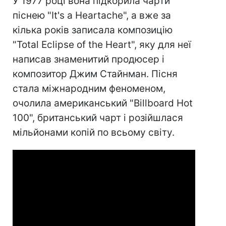
У 1977 році вона підкорила чарти
піснею "It's a Heartache", а вже за
кілька років записала композицію
"Total Eclipse of the Heart", яку для неї
написав знаменитий продюсер і
композитор Джим Стайнман. Пісня
стала міжнародним феноменом,
очолила американський "Billboard Hot
100", британський чарт і розійшлася
мільйонами копій по всьому світу.