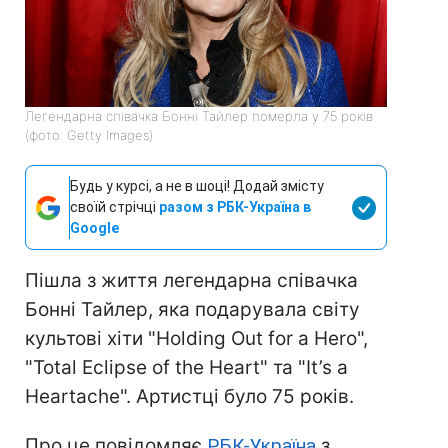
Легендарна співачка Бонні Тайлер померла у 75 років
(фото: Getty Images)
Будь у курсі, а не в шоці! Додай змісту
своїй стрічці
разом з РБК-Україна в
Google
Пішла з життя легендарна співачка
Бонні Тайлер, яка подарувала світу
культові хіти "Holding Out for a Hero",
"Total Eclipse of the Heart" та "It’s a
Heartache". Артистці було 75 років.
Про це повідомляє
РБК-Україна
з