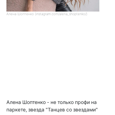
Алена Шоптенко (instagram.com/alena_shoptenko/)
Алена Шоптенко - не только профи на
паркете, звезда "Танцев со звездами"