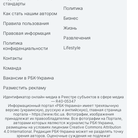
стандарты
Политика
Как стать нашим автором
Бизнес
Правила пользования
Жизнь
Правовая информация
Развлечения
Политика
Lifestyle
конфиденциальности
Контакты
Команда
Вакансии в РБК-Украина
Разместить рекламу
Идентификатор онлайн-медиа в Реестре субъектов в сфере медиа
— R40-05347
Информационный портал «РБК-Украина» имеет трехязычную
версию (украинскую, русскую и английскую), главная страница
портала –
https://www.rbc.ua
. Фотографии, изображения
принадлежат их правообладателям. Все фотографии на Портале,
авторами которых являются журналисты РБК-Украина,
размещены на условиях лицензии Creative Commons Attribution
4.0 International. Редакция РБК-Украина может не разделять точку
зрения авторов. Оценочные суждения не подлежат