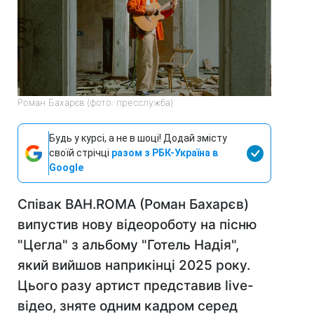
Роман Бахарєв (фото: пресслужба)
Будь у курсі, а не в шоці! Додай змісту
своїй стрічці
разом з РБК-Україна в
Google
Співак BAH.ROMA (Роман Бахарєв)
випустив нову відеороботу на пісню
"Цегла" з альбому "Готель Надія",
який вийшов наприкінці 2025 року.
Цього разу артист представив live-
відео, зняте одним кадром серед