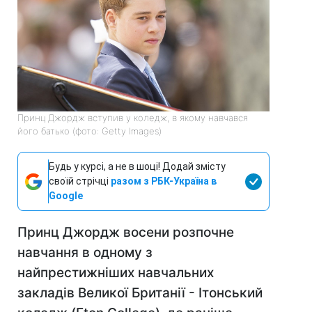
Принц Джордж вступив у коледж, в якому навчався
його батько (фото: Getty Images)
Будь у курсі, а не в шоці! Додай змісту
своїй стрічці
разом з РБК-Україна в
Google
Принц Джордж восени розпочне
навчання в одному з
найпрестижніших навчальних
закладів Великої Британії - Ітонський