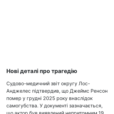
Нові деталі про трагедію
Судово-медичний звіт округу Лос-
Анджелес підтвердив, що Джеймс Ренсон
помер у грудні 2025 року внаслідок
самогубства. У документі зазначається,
що актор був виявлений непритомним 19