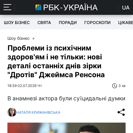
UA
ШОУ БІЗНЕС
СВЯТА
ПОРАДИ
ГОРОСКОПИ
ЦІКАВ
Шоу бізнес
»
Проблеми із психічним
здоров'ям і не тільки: нові
деталі останніх днів зірки
"Дротів" Джеймса Ренсона
18:39 02.07.2026 Чт
3 хв
В анамнезі актора були суїцидальні думки
НАТАЛЯ КРИЖАНІВСЬКА