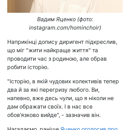
Вадим Яценко (фото:
instagram.com/hominchoir)
Наприкінці допису диригент підкреслив,
що міг "жити найкраще життя" та
проводити час з родиною, але обрав
робити історію.
"Історію, в якій чудових колективів тепер
два й за які перегризу любого. Ви,
напевно, вже десь чули, що я ніколи не
дам ображати своїх. І в нас все
обов’язково вийде", - зазначив він.
Нагадаємо, раніше
Яценко оголосив про