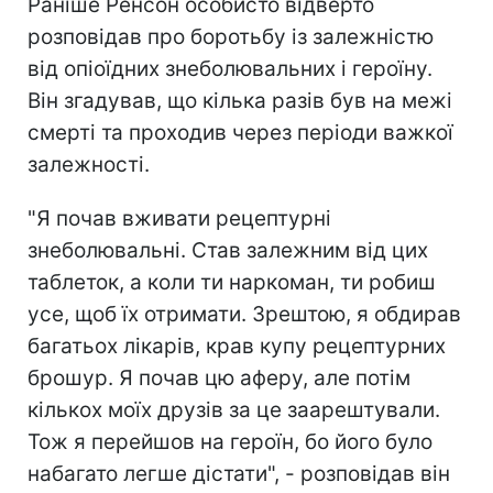
Раніше Ренсон особисто відверто
розповідав про боротьбу із залежністю
від опіоїдних знеболювальних і героїну.
Він згадував, що кілька разів був на межі
смерті та проходив через періоди важкої
залежності.
"Я почав вживати рецептурні
знеболювальні. С
тав залежним від цих
таблеток, а коли ти наркоман, ти робиш
усе, щоб їх отримати. Зрештою, я обдирав
багатьох лікарів, крав купу рецептурних
брошур. Я почав цю аферу, але потім
кількох моїх друзів за це заарештували.
Тож я перейшов на героїн, бо його було
набагато легше дістати", - розповідав він