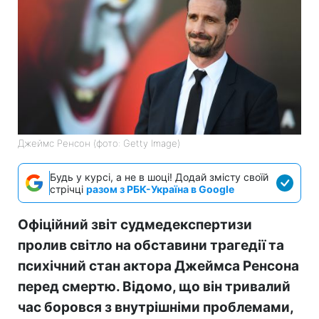
Джеймс Ренсон (фото: Getty Image)
Будь у курсі, а не в шоці! Додай змісту своїй
стрічці
разом з РБК-Україна в Google
Офіційний звіт судмедекспертизи
пролив світло на обставини трагедії та
психічний стан актора Джеймса Ренсона
перед смертю. Відомо, що він тривалий
час боровся з внутрішніми проблемами,