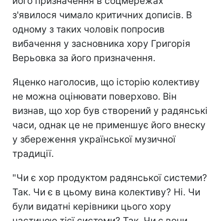
його призначення в соцмережах
з'явилося чимало критичних дописів. В
одному з таких чоловік попросив
вибачення у засновника хору Григорія
Верьовка за його призначення.
Яценко наголосив, що історію колективу
не можна оцінювати поверхово. Він
визнав, що хор був створений у радянські
часи, однак це не применшує його внеску
у збереження української музичної
традиції.
"Чи є хор продуктом радянської системи?
Так. Чи є в цьому вина колективу? Ні. Чи
були видатні керівники цього хору
частиною тієї системи? Так. Чи є вони