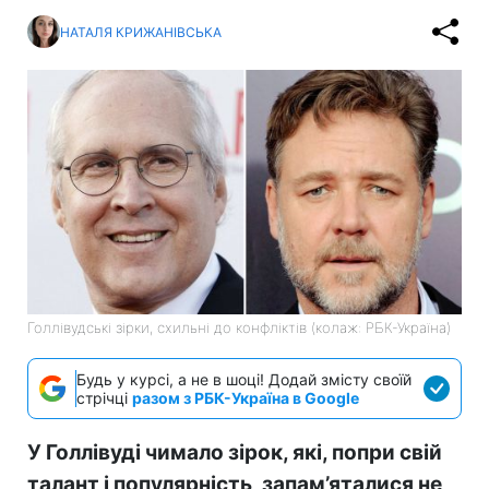
НАТАЛЯ КРИЖАНІВСЬКА
Голлівудські зірки, схильні до конфліктів (колаж: РБК-Україна)
Будь у курсі, а не в шоці! Додай змісту своїй
стрічці
разом з РБК-Україна в Google
У Голлівуді чимало зірок, які, попри свій
талант і популярність, запам’яталися не