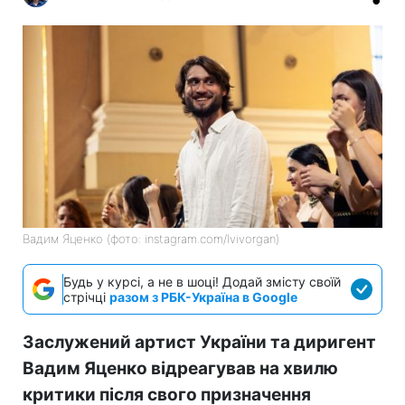
Вадим Яценко (фото: instagram.com/lvivorgan)
Будь у курсі, а не в шоці! Додай змісту своїй
стрічці
разом з РБК-Україна в Google
Заслужений артист України та диригент
Вадим Яценко відреагував на хвилю
критики після свого призначення