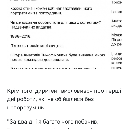
Яценко про культ особистості в хорі (скриншоти)
Крім того, диригент висловився про перші
дні роботи, які не обійшлися без
непорозумінь.
"За два дні я багато чого побачив.