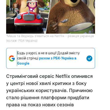
"Маша та Ведмідь з'явиться на Netflix - реакція українців
(колаж: РБК-Україна)
Будь у курсі, а не в шоці! Додай змісту
своїй стрічці
разом з РБК-Україна в
Google
Стримінговий сервіс Netflix опинився
у центрі нової хвилі критики з боку
українських користувачів. Причиною
стало рішення платформи придбати
права на показ нових сезонів