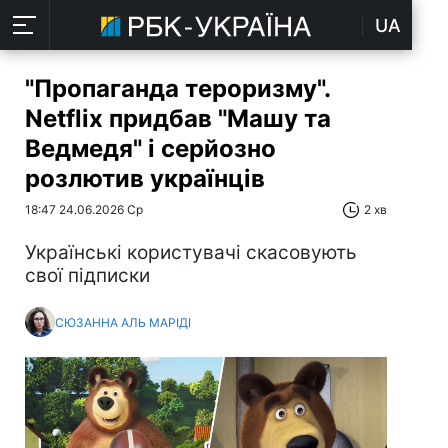
UA
"Пропаганда тероризму".
Netflix придбав "Машу та
Ведмедя" і серйозно
розлютив українців
18:47 24.06.2026 Ср
2 хв
Українські користувачі скасовують
свої підписки
СЮЗАННА АЛЬ МАРІДІ