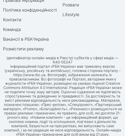
Правова інформація
Розваги
Політика конфіденційності
Lifestyle
Контакти
Команда
Вакансії в РБК-Україна
Розмістити рекламу
Ідентифікатор онлайн-медіа в Реєстрі суб’єктів у сфері медіа —
R40-05347
Інформаційний портал «РБК-Україна» має тримовну версію
(українську, російську та англійську), головна сторінка порталу -
https://www.rbc.ua
. Фотографії, зображення належать їх
правовласникам. Всі фотографії на Порталі, авторами яких є
журналісти «РБК-Україна», розміщені на умовах ліцензії Creative
Commons Attribution 4.0 International. Редакція «РБК-Україна» може
не поділяти точку зору авторів. Оціночні судження не підлягають
спростуванню та доведенню їх правдивості. За достовірність та
зміст реклами відповідальність несе рекламодавець. Матеріали,
позначені плашкою: «Прес-релізи», «Спецпроект», «Партнерський
матеріал», «Promo», «Благодійність», «Резонанс» розміщуються на
правах реклами і призначені, як правило, для осіб, які досягли 21-
річного віку. «Новини компанії» - це інформаційний формат, що
охоплює новини, події та оголошення, пов'язані з діяльністю
компаній, базуються на пресрелізах, які випускають самі
компанії, і за які редакція не несе відповідальність. Онлайн-медіа
«РБК-Україна» призначене для осіб віком від 21 року.