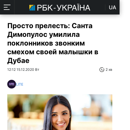
UA
Просто прелесть: Санта
Димопулос умилила
поклонников звонким
смехом своей малышки в
Дубае
12:12 15.12.2020 Вт
2 хв
LITE