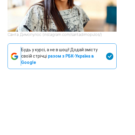
Санта Димопулос (instagram.com/santadimopulos/)
Будь у курсі, а не в шоці! Додай змісту
своїй стрічці
разом з РБК-Україна в
Google