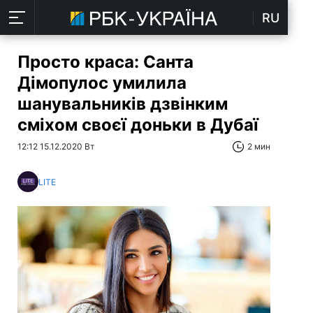
RU
Просто краса: Санта
Дімопулос умилила
шанувальників дзвінким
сміхом своєї доньки в Дубаї
12:12 15.12.2020 Вт
2 мин
LITE