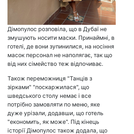
Дімопулос розповіла, що в Дубаї не
змушують носити маски. Принаймні, в
готелі, де вони зупинилися, на носіння
масок персонал не наполягає, так що
від них сімейство теж відпочиває.
Також переможниця "Танців з
зірками" "поскаржилася", що
шведського столу немає і все
потрібно замовляти по меню, яке
дуже урізали, додавши, що готель
"економить, як може". Під кінець
історії Дімопулос також додала, що