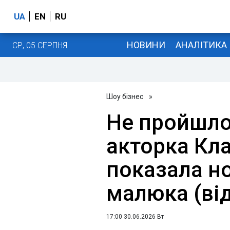
UA
EN
RU
НОВИНИ
АНАЛІТИКА
СР, 05 СЕРПНЯ
Шоу бізнес
»
Не пройшло
акторка Кл
показала н
малюка (ві
17:00 30.06.2026 Вт