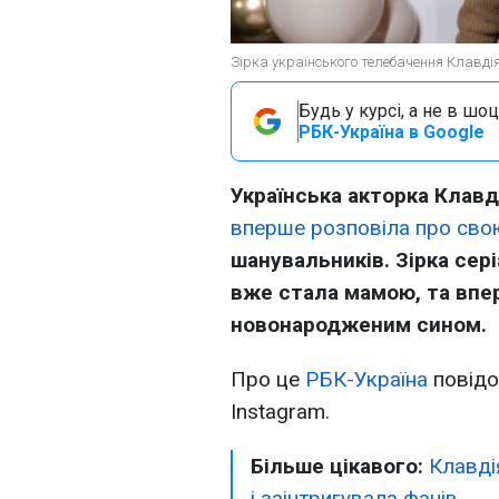
Зірка українського телебачення Клавдія
Будь у курсі, а не в шоц
РБК-Україна в Google
Українська акторка Клавд
вперше розповіла про свою
шанувальників. Зірка сер
вже стала мамою, та впе
новонародженим сином.
Про це
РБК-Україна
повідо
Instagram.
Більше цікавого:
Клавді
і заінтригувала фанів