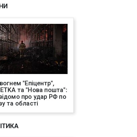
НИ
 вогнем "Епіцентр",
ETKA та "Нова пошта":
відомо про удар РФ по
ву та області
ІТИКА