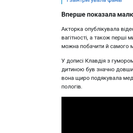
Вперше показала малю
Акторка опублікувала віде
вагітності, а також перші 
можна побачити й самого 
У дописі Клавдія з гумором
дитиною був значно довшим
вона щиро подякувала меди
пологів.