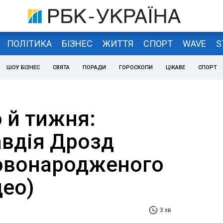
ПОЛІТИКА
БІЗНЕС
ЖИТТЯ
СПОРТ
WAVE
S
ШОУ БІЗНЕС
СВЯТА
ПОРАДИ
ГОРОСКОПИ
ЦІКАВЕ
СПОРТ
 й тижня:
авдія Дрозд
овонародженого
део)
3 хв