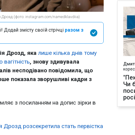
 Дрозд (фото: instagram.com/namedklavdiia)
і! Додай змісту своїй стрічці
разом з
ія Дрозд, яка
лише кілька днів тому
 вагітність
, знову здивувала
Дмит
корес
іалів несподівано повідомила, що
"Пек
рше показала зворушливі кадри з
Чи 
пос
рос
мляє з посиланням на допис зірки в
я Дрозд розсекретила стать первістка