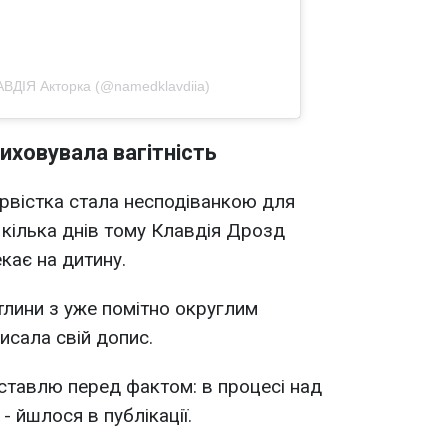
ВДІЯ Акторка (@namedklavdiia)
иховувала вагітність
рвістка стала несподіванкою для
 кілька днів тому Клавдія Дрозд
кає на дитину.
тлини з уже помітно округлим
исала свій допис.
 ставлю перед фактом: в процесі над
 йшлося в публікації.