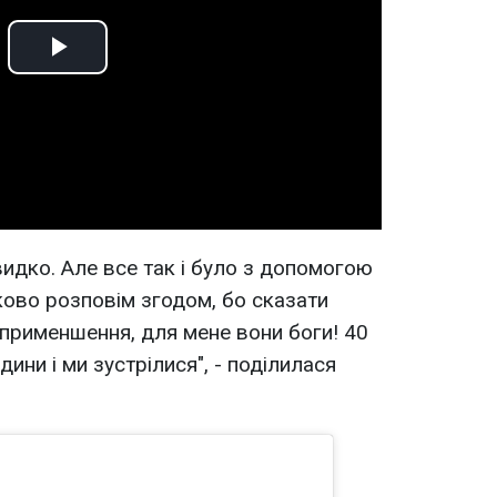
Play
Video
швидко. Але все так і було з допомогою
зково розповім згодом, бо сказати
 применшення, для мене вони боги! 40
години і ми зустрілися", - поділилася