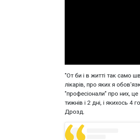
"От би і в житті так само 
лікарів, про яких я обов'я
"професіонали" про них, це
тижнів і 2 дні, і якихось 4 
Дрозд.