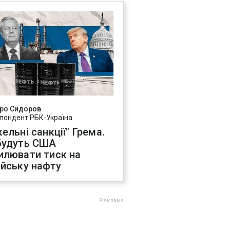
ро Сидоров
пондент РБК-Україна
ельні санкції" Грема.
будуть США
илювати тиск на
ійську нафту