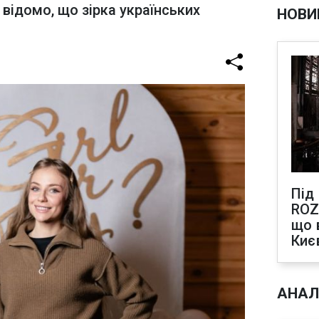
відомо, що зірка українських
НОВИ
Під
ROZ
що 
Киє
АНАЛ