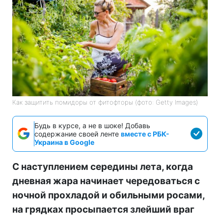
Как защитить помидоры от фитофторы (фото: Getty Images)
Будь в курсе, а не в шоке! Добавь
содержание своей ленте
вместе с РБК-
Украина в Google
С наступлением середины лета, когда
дневная жара начинает чередоваться с
ночной прохладой и обильными росами,
на грядках просыпается злейший враг