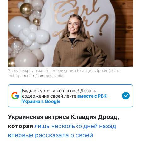
Звезда украинского телевидения Клавдия Дрозд (фото:
instagram.com/namedklavdiia)
Будь в курсе, а не в шоке! Добавь
содержание своей ленте
вместе с РБК-
Украина в Google
Украинская актриса Клавдия Дрозд,
которая
лишь несколько дней назад
впервые рассказала о своей