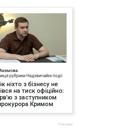
 Акимова
ниця рубрики Надзвичайні події
ік ніхто з бізнесу не
івся на тиск офіційно:
ерв'ю з заступником
прокурора Кримом