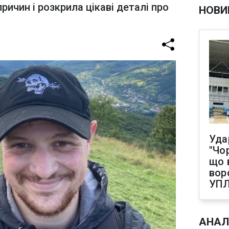
ричин і розкрила цікаві деталі про
НОВИ
Уда
"Чо
що 
вор
УП
АНАЛ