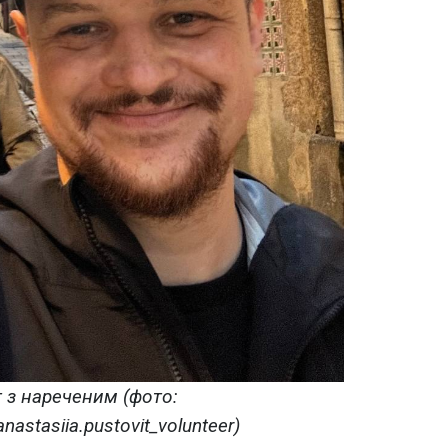
т з нареченим (фото:
astasiia.pustovit_volunteer)​