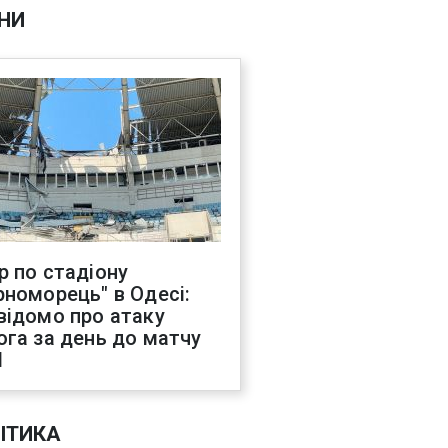
НИ
р по стадіону
рноморець" в Одесі:
відомо про атаку
ога за день до матчу
Л
ІТИКА