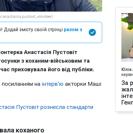
anastasiia.pustovit_volunteer)
і! Додай змісту своїй стрічці
разом з
лонтерка Анастасія Пустовіт
тосунки з коханим-військовим та
час приховувала його від публіки.
Юлія
керів
За р
 посиланням на
інтерв'ю
акторки Маші
жал
інт
Ген
стасія Пустовіт рознесла стандарти
вала коханого