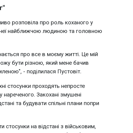
г"
иво розповіла про роль коханого у
я неї найближчою людиною та головною
нається про все в моєму житті. Це мій
можу бути різною, який мене бачив
леною", - поділилася Пустовіт.
хні стосунки проходять непросте
 нареченого. Закохані змушені
дстані та будувати спільні плани попри
и стосунки на відстані з військовим,