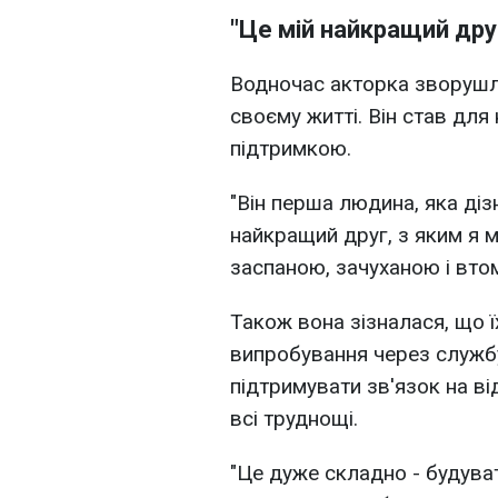
"Це мій найкращий дру
Водночас акторка зворушл
своєму житті. Він став дл
підтримкою.
"Він перша людина, яка діз
найкращий друг, з яким я 
заспаною, зачуханою і втом
Також вона зізналася, що ї
випробування через службу
підтримувати зв'язок на ві
всі труднощі.
"Це дуже складно - будуват