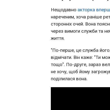
Нещодавно
акторка вперш
нареченим, хоча раніше ре
сторонніх очей. Вона поясн
через вимоги служби та н
життя.
"По-перше, це служба його
відмічати. Він каже: "Ти м
тощо". По-друге, зараз вел
не хочу, щоб йому загрожу
поділилася вона.