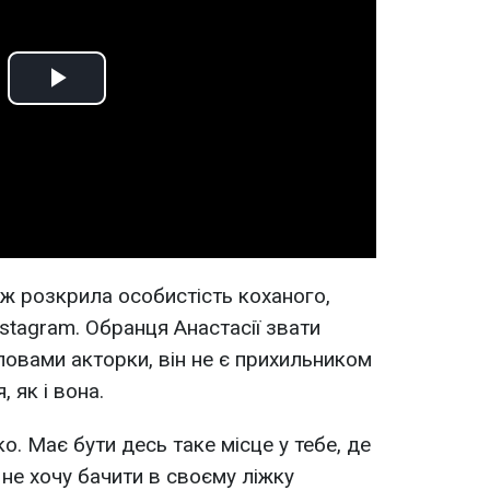
Play
Video
 ж розкрила особистість коханого,
nstagram. Обранця Анастасії звати
овами акторки, він не є прихильником
 як і вона.
о. Має бути десь таке місце у тебе, де
Я не хочу бачити в своєму ліжку