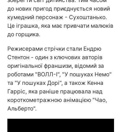
зберегти світ дитинства. Тим часом
до нових пригод приєднується новий
кумедний персонаж - Сухоштанько.
Це іграшка, яка має привчати малюків
до горщика.
Режисерами стрічки стали Ендрю
Стентон - один з ключових авторів
оригінальної франшизи, відомий за
роботами "ВОЛЛ-І", "У пошуках Немо"
та "У пошуках Дорі", а також Кенна
Гарріс, яка раніше працювала над
короткометражною анімацією "Чао,
Альберто".