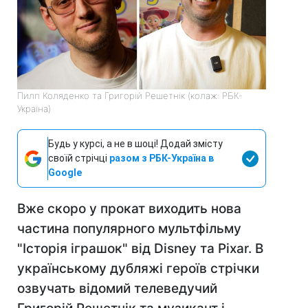
Пилп Коляденко та Григорій Решетнік (колаж: РБК-
Україна)
Будь у курсі, а не в шоці! Додай змісту
своїй стрічці
разом з РБК-Україна в
Google
Вже скоро у прокат виходить нова
частина популярного мультфільму
"Історія іграшок" від Disney та Pixar. В
українському дубляжі героїв стрічки
озвучать відомий телеведучий