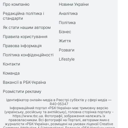
Про компанію
Новини України
Редакційна політика і
Аналітика
стандарти
Політика
Як стати нашим автором
Бізнес
Правила користування
Життя
Правова інформація
Розваги
Політика конфіденційності
Lifestyle
Контакти
Команда
Вакансії в РБК-Україна
Розмістити рекламу
Ідентифікатор онлайн-медіа в Реєстрі суб’єктів у сфері медіа —
R40-05347
Інформаційний портал «РБК-Україна» має тримовну версію
(українську, російську та англійську), головна сторінка порталу -
https://www.rbc.ua
. Фотографії, зображення належать їх
правовласникам. Всі фотографії на Порталі, авторами яких є
журналісти «РБК-Україна», розміщені на умовах ліцензії Creative
Commons Attribution 4.0 International. Редакція «РБК-Україна» може