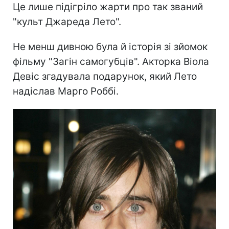
Це лише підігріло жарти про так званий
"культ Джареда Лето".
Не менш дивною була й історія зі зйомок
фільму "Загін самогубців". Акторка Віола
Девіс згадувала подарунок, який Лето
надіслав Марго Роббі.