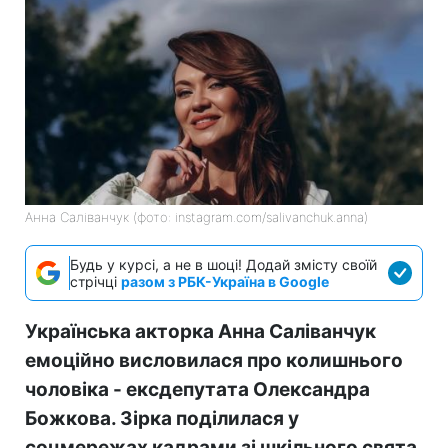
Анна Саліванчук (фото: instagram.com/salivanchuk.anna)
Будь у курсі, а не в шоці! Додай змісту своїй
стрічці
разом з РБК-Україна в Google
Українська акторка Анна Саліванчук
емоційно висловилася про колишнього
чоловіка - ексдепутата Олександра
Божкова. Зірка поділилася у
соцмережах кадрами зі шкільного свята