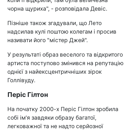
коли її відкрили, там була величезна
чорна щуриха", - розповідала Девіс.
Пізніше також згадували, що Лето
надсилав кулі поштою колегам і просив
називати його "містер Джей".
У результаті образ веселого та відкритого
артиста поступово змінився на репутацію
однієї з найексцентричніших зірок
Голлівуду.
Періс Гілтон
На початку 2000-х Періс Гілтон зробила
собі ім'я завдяки образу багатої,
легковажної та не надто серйозної