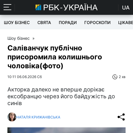
UA
ШОУ БІЗНЕС
СВЯТА
ПОРАДИ
ГОРОСКОПИ
ЦІКАВ
Шоу бізнес
»
Саліванчук публічно
присоромила колишнього
чоловіка(фото)
10:11 06.06.2026 Сб
2 хв
Акторка далеко не вперше дорікає
ексобранцю через його байдужість до
синів
НАТАЛЯ КРИЖАНІВСЬКА