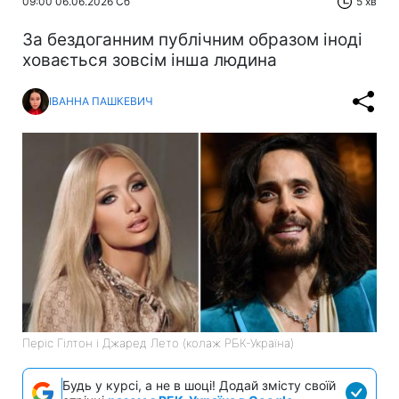
09:00 06.06.2026 Сб
5 хв
За бездоганним публічним образом іноді
ховається зовсім інша людина
ІВАННА ПАШКЕВИЧ
Періс Гілтон і Джаред Лето (колаж РБК-Україна)
Будь у курсі, а не в шоці! Додай змісту своїй