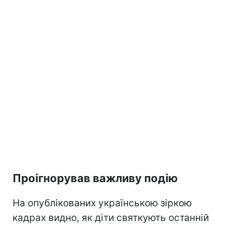
Проігнорував важливу подію
На опублікованих українською зіркою
кадрах видно, як діти святкують останній