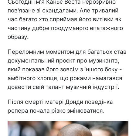
Сьогодні ім'я Каньє Веста нерозривно
пов'язане зі скандалами. Але тривалий
час багато хто сприймав його витівки як
частину добре продуманого епатажного
образу.
Переломним моментом для багатьох став
документальний проєкт про музиканта,
який показав його зовсім з іншого боку -
амбітного хлопця, що роками намагався
довести свій талант музичній індустрії.
Після смерті матері Донди поведінка
репера почала різко змінюватися.