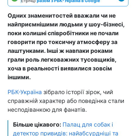
стрічці
разом з РБК-Україна в Google
Одних знаменитостей вважали чи не
найприємнішими людьми у шоу-бізнесі,
поки колишні співробітники не почали
говорити про токсичну атмосферу за
лаштунками. Інші ж навпаки роками
грали роль легковажних тусовщиків,
хоча в реальності виявилися зовсім
іншими.
РБК-Україна
зібрало історії зірок, чий
справжній характер або поведінка стали
несподіванкою для фанатів.
Більше цікавого:
Палац для собак і
детектор привидів: найабсурдніші та