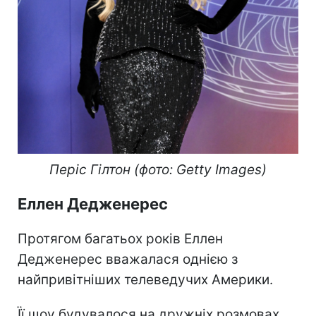
Періс Гілтон (фото: Getty Images)
Еллен Дедженерес
Протягом багатьох років Еллен
Дедженерес вважалася однією з
найпривітніших телеведучих Америки.
Її шоу будувалося на дружніх розмовах,