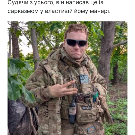
Судячи з усього, він написав це із
сарказмом у властивій йому манері.