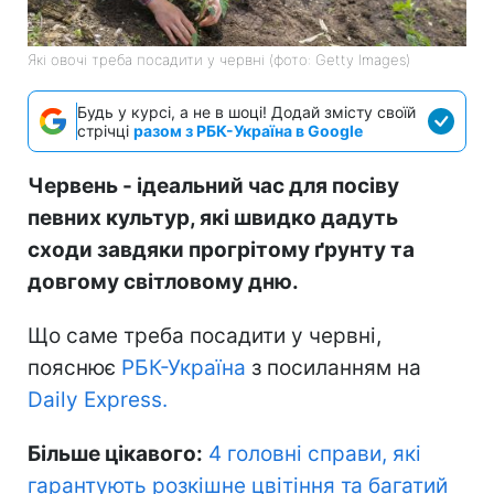
Які овочі треба посадити у червні (фото: Getty Images)
Будь у курсі, а не в шоці! Додай змісту своїй
стрічці
разом з РБК-Україна в Google
Червень - ідеальний час для посіву
певних культур, які швидко дадуть
сходи завдяки прогрітому ґрунту та
довгому світловому дню.
Що саме треба посадити у червні,
пояснює
РБК-Україна
з посиланням на
Daily Express.
Більше цікавого:
4 головні справи, які
гарантують розкішне цвітіння та багатий