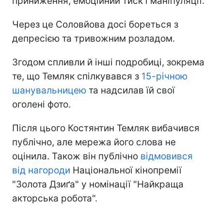
приниження, емоційний тиск і маніпуляції.
Через це Соловйова досі бореться з
депресією та тривожним розладом.
Згодом спливли й інші подробиці, зокрема
те, що Темляк спілкувався з
15-річною
шанувальницею
та надсилав їй свої
оголені фото.
Після цього Костянтин Темляк вибачився
публічно, але мережа його слова не
оцінила. Також він публічно
відмовився
від нагороди
Національної кінопремії
"Золота Дзиґа" у номінації "Найкраща
акторська робота".