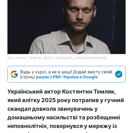
Костянтин Темляк (фото: instagram.com/kostiatemliak)
Будь у курсі, а не в шоці! Додай змісту своїй
стрічці
разом з РБК-Україна в Google
Український актор Костянтин Темляк,
який влітку 2025 року потрапив у гучний
скандал довкола звинувачень у
домашньому насильстві та розбещенні
неповнолітніх, повернувся у мережу із