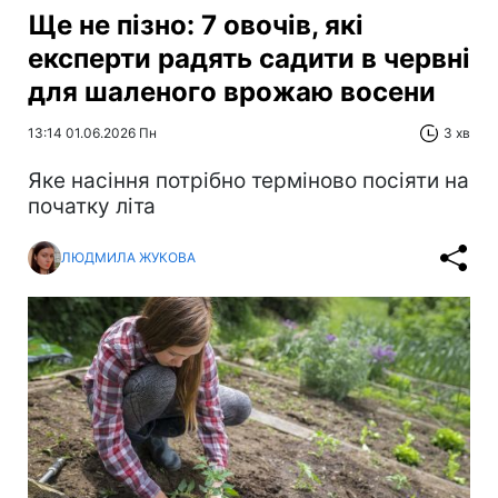
Ще не пізно: 7 овочів, які
експерти радять садити в червні
для шаленого врожаю восени
13:14 01.06.2026 Пн
3 хв
Яке насіння потрібно терміново посіяти на
початку літа
ЛЮДМИЛА ЖУКОВА