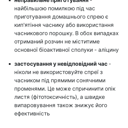
неправильне приготування
-
найбільшою помилкою під час
приготування домашнього спрею є
кип'ятіння часнику або використання
часникового порошку. В обох випадках
отриманий розчин не міститиме
основної біоактивної сполуки - аліцину
застосування у невідповідний час
-
ніколи не використовуйте спреї з
часником
під прямими сонячними
променями. Це може спричинити опік
листя (фітотоксичність), а швидке
випаровування також знижує його
ефективність