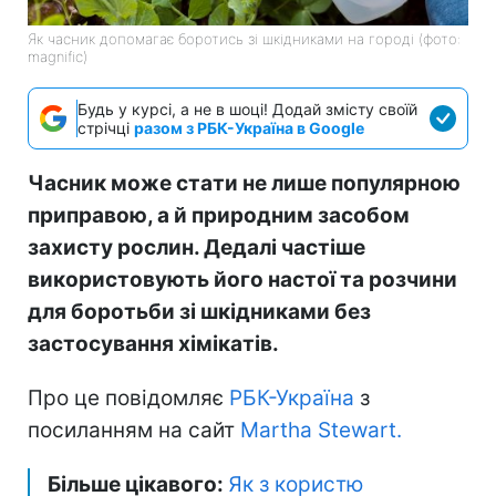
Як часник допомагає боротись зі шкідниками на городі (фото:
magnific)
Будь у курсі, а не в шоці! Додай змісту своїй
стрічці
разом з РБК-Україна в Google
Часник може стати не лише популярною
приправою, а й природним засобом
захисту рослин. Дедалі частіше
використовують його настої та розчини
для боротьби зі шкідниками без
застосування хімікатів.
Про це повідомляє
РБК-Україна
з
посиланням на сайт
Martha Stewart.
Більше цікавого:
Як з користю