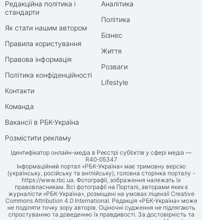
Редакційна політика і
Аналітика
стандарти
Політика
Як стати нашим автором
Бізнес
Правила користування
Життя
Правова інформація
Розваги
Політика конфіденційності
Lifestyle
Контакти
Команда
Вакансії в РБК-Україна
Розмістити рекламу
Ідентифікатор онлайн-медіа в Реєстрі суб’єктів у сфері медіа —
R40-05347
Інформаційний портал «РБК-Україна» має тримовну версію
(українську, російську та англійську), головна сторінка порталу -
https://www.rbc.ua
. Фотографії, зображення належать їх
правовласникам. Всі фотографії на Порталі, авторами яких є
журналісти «РБК-Україна», розміщені на умовах ліцензії Creative
Commons Attribution 4.0 International. Редакція «РБК-Україна» може
не поділяти точку зору авторів. Оціночні судження не підлягають
спростуванню та доведенню їх правдивості. За достовірність та