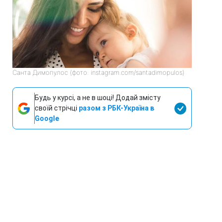
Санта Димопулос (фото: instagram.com/santadimopulos)
Будь у курсі, а не в шоці! Додай змісту
своїй стрічці
разом з РБК-Україна в
Google