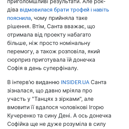
приголомшливі результати. Але рок-
діва
відмовилася брати трофей і навіть
пояснила
, чому прийняла таке
рішення. Втім, Санта вважає, що
отримала від проекту набагато
більше, ніж просто номінальну
перемогу, а також розповіла, який
сюрприз приготувала їй донечка
Софія в день суперфіналу.
В інтерв'ю виданню
INSIDER.UA
Санта
зізналася, що давно мріяла про
участь у "Танцях з зірками", але
вмовити її вдалося чоловікові Ігорю
Кучеренко та сину Дені. А ось донечка
Софійка ще не дуже розуміла в силу