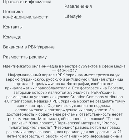
Правовая информация
Развлечения
Политика
Lifestyle
конфиденциальности
Контакты
Команда
Вакансии в РБК-Украина
Разместить рекламу
Идентификатор онлайн-медиа в Реестре субъектов в сфере медиа
— R40-05347
Информационный портал «РБК-Украина» имеет трехязычную
версию (украинскую, русскую и английскую), главная страница
портала –
https://www.rbc.ua
. Фотографии, изображения
принадлежат их правообладателям. Все фотографии на Портале,
авторами которых являются журналисты РБК-Украина,
размещены на условиях лицензии Creative Commons Attribution
4.0 International. Редакция РБК-Украина может не разделять точку
зрения авторов. Оценочные суждения не подлежат
опровержению и подтверждению их правдивости. За
достоверность и содержание рекламы ответственность несет
рекламодатель. Материалы, обозначенные плашкой: "Пресс-
релизы", "Спецпроект", "Партнерский материал", "Promo",
"Благотворительность", "Резонанс" размещаются на правах
рекламы и предназначены, как правило, для лиц, достигших 21-
летнего возраста. «Новости компании» – это информационный