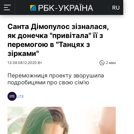
RU
Санта Дімопулос зізналася,
як донечка "привітала" її з
перемогою в "Танцях з
зірками"
13:39 08.12.2020 Вт
2 мин
Переможниця проекту зворушила
подробицями про свою сім'ю
LITE