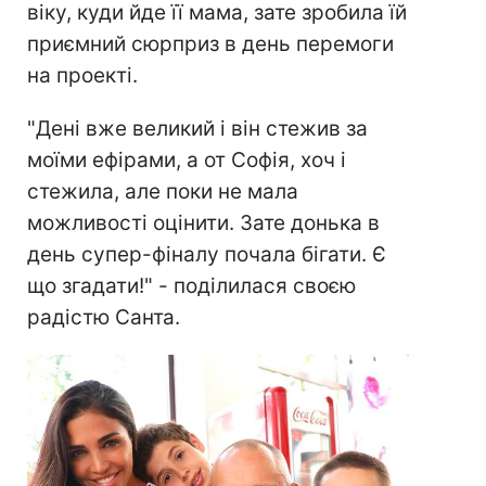
віку, куди йде її мама, зате зробила їй
приємний сюрприз в день перемоги
на проекті.
"Дені вже великий і він стежив за
моїми ефірами, а от Софія, хоч і
стежила, але поки не мала
можливості оцінити. Зате донька в
день супер-фіналу почала бігати. Є
що згадати!" - поділилася своєю
радістю Санта.